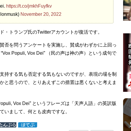
ei.
https://t.co/jmkhFuyfkv
elonmusk)
November 20, 2022
・トランプ氏のTwitterアカウントが復活です。
賛否を問うアンケートを実施し、賛成がわずかに上回っ
ox Populi, Vox Dei” （民の声は神の声）という成句で
支持する気も否定する気もないのですが、表現の場を制
かと思うので、とりあえずこの措置は悪くないと考えま
Populi, Vox Dei” というフレーズは「天声人語」の英訳版
ていまして、何とも皮肉ですな。