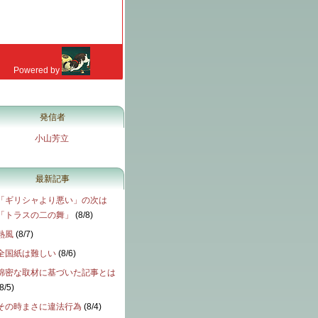
発信者
小山芳立
最新記事
「ギリシャより悪い」の次は
「トラスの二の舞」
(
8/8
)
熱風
(
8/7
)
全国紙は難しい
(
8/6
)
綿密な取材に基づいた記事とは
8/5
)
その時まさに違法行為
(
8/4
)