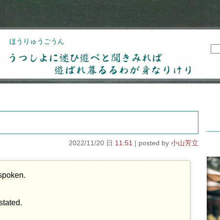
ほうりゅうごうん
うつしよに迷ひ遊べと聞きみれば遊ばれ暮るるわが
身なりけり
2022/11/20 日
11:51
小山芳立
spoken.
stated.