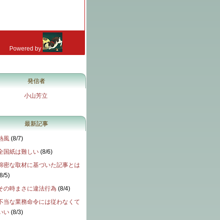
発信者
小山芳立
最新記事
熱風
(
8/7
)
全国紙は難しい
(
8/6
)
綿密な取材に基づいた記事とは
8/5
)
その時まさに違法行為
(
8/4
)
不当な業務命令には従わなくて
いい
(
8/3
)