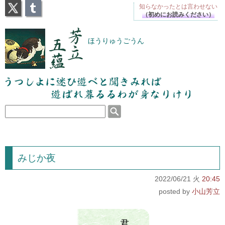
X
Tumblr
知らなかったとは
言わせない
（初めにお読みください）
芳立五蘊
ほうりゅうごうん
うつしよに迷ひ遊べと聞きみれば遊ばれ暮るるわが
身なりけり
みじか夜
2022/06/21 火
20:45
小山芳立
君