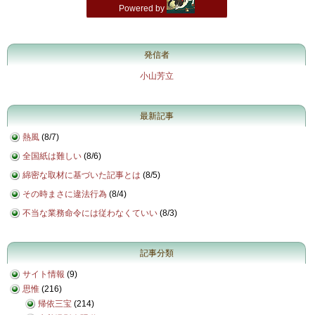
発信者
小山芳立
最新記事
熱風
(
8/7
)
全国紙は難しい
(
8/6
)
綿密な取材に基づいた記事とは
(
8/5
)
その時まさに違法行為
(
8/4
)
不当な業務命令には従わなくていい
(
8/3
)
記事分類
サイト情報
(9)
思惟
(216)
帰依三宝
(214)