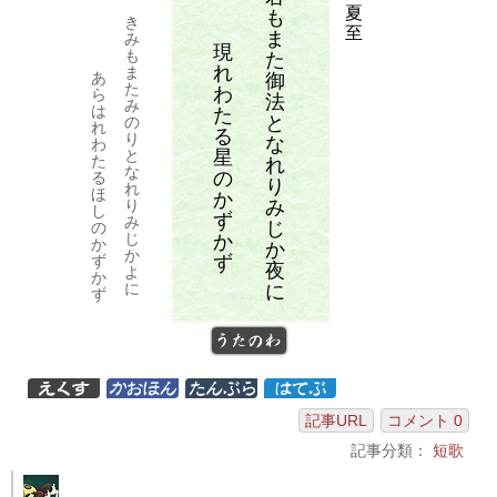
夏
も
き
至
ま
み
現
も
た
れ
ま
あ
御
た
わ
ら
法
み
は
た
と
の
れ
る
り
な
わ
星
と
た
れ
な
の
る
り
れ
ほ
か
み
り
し
ず
み
じ
の
じ
か
か
か
か
ず
ず
夜
よ
か
に
に
ず
うたのわ
記事URL
コメント 0
記事分類：
短歌