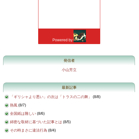
発信者
小山芳立
最新記事
「ギリシャより悪い」の次は「トラスの二の舞」
(
8/8
)
熱風
(
8/7
)
全国紙は難しい
(
8/6
)
綿密な取材に基づいた記事とは
(
8/5
)
その時まさに違法行為
(
8/4
)