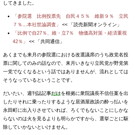
してきました。
「参院選 比例投票先 自民４５％ 維新９％ 立民
７％…本社世論調査」
<< 「読売新聞オンライン」
「比例で自27％、維・立7％ 物価高対策・経済重視
42％」
<< 「共同通信」
あくまでも来月の参院選における改選議席のうち政党名投
票に関してのみの話なので、来月いきなり立民党が野党第
一党でなくなるという話ではありませんが、流れとしては
そうなっているということです。
だいたい、週刊誌記事
だけ
を根拠に衆院議長不信任案を出
したりそれに乗ったりするような居酒屋政談の酔っ払いを
永田町に出入りさせていれば、ろくでもないことにしかな
らないのは火を見るよりも明らかですから、選挙ごとに駆
除していかないといけません。