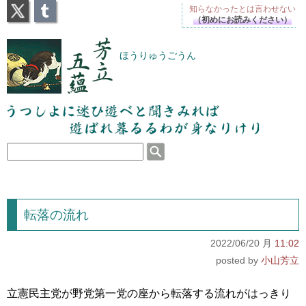
X
Tumblr
知らなかったとは
言わせない
（初めにお読みください）
芳立五蘊
ほうりゅうごうん
うつしよに迷ひ遊べと聞きみれば遊ばれ暮るるわが
身なりけり
転落の流れ
2022/06/20 月
11:02
小山芳立
立憲民主党が野党第一党の座から転落する流れがはっきり