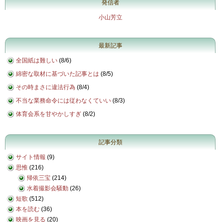
発信者
小山芳立
最新記事
全国紙は難しい
(
8/6
)
綿密な取材に基づいた記事とは
(
8/5
)
その時まさに違法行為
(
8/4
)
不当な業務命令には従わなくていい
(
8/3
)
体育会系を甘やかしすぎ
(
8/2
)
記事分類
サイト情報
(9)
思惟
(216)
帰依三宝
(214)
水着撮影会騒動
(26)
短歌
(512)
本を読む
(36)
映画を見る
(20)