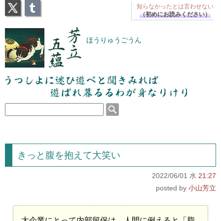
X
Tumblr
知らなかったとは
言わせない
（初めにお読みください）
芳立五蘊
ほうりゅうごうん
うつしよに迷ひ遊べと聞きみれば遊ばれ暮るるわが
身なりけり
きっと腹を抱えて大笑い
2022/06/01 水
21:27
小山芳立
大企業にとって内部留保は、人間に例えると「脂