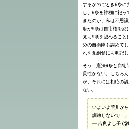
するかのごとき9条に
し、9条を神棚に祀っ
きたのか、私は不思議
府が9条は自衛権を妨
党も9条を認めること
めの自衛隊も認めてし
れを党綱領にも明記し
そう、憲法9条と自衛
貫性がない。もちろん
が、それには相応の説
ない。
いよいよ荒川から
訓練しないで！
— 吉良よし子 (@kir