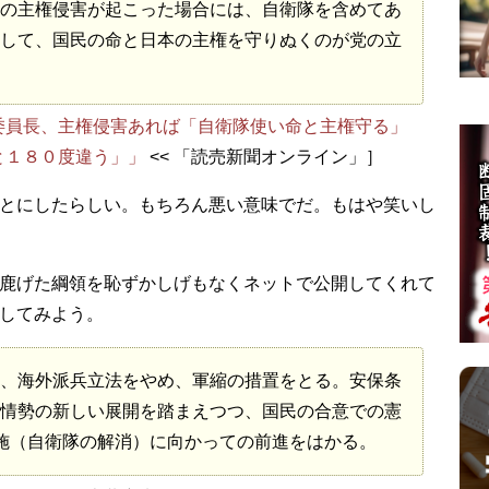
の主権侵害が起こった場合には、自衛隊を含めてあ
して、国民の命と日本の主権を守りぬくのが党の立
委員長、主権侵害あれば「自衛隊使い命と主権守る」
と１８０度違う」」
<< 「読売新聞オンライン」］
とにしたらしい。もちろん悪い意味でだ。もはや笑いし
鹿げた綱領を恥ずかしげもなくネットで公開してくれて
してみよう。
、海外派兵立法をやめ、軍縮の措置をとる。安保条
情勢の新しい展開を踏まえつつ、国民の合意での憲
施（自衛隊の解消）に向かっての前進をはかる。