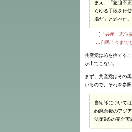
まえ、「急迫不正
らゆる手段を行使
場だ」と述べた。
［
「共産・志位
…自民「今まで
共産党は恥を捨てるこ
か出てこない。
まず、共産党はその馬
いるので、それを参照
自衛隊については
約廃棄後のアジア
法第9条の完全実