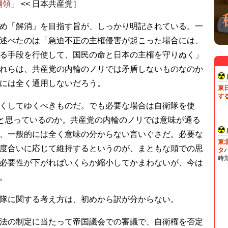
綱領」
<< 日本共産党］
め「解消」を目指す旨が、しっかり明記されている。一
述べたのは「急迫不正の主権侵害が起こった場合には、
る手段を行使して、国民の命と日本の主権を守りぬく」
れらは、共産党の内輪のノリでは矛盾しないものなのか
には全く通用しないだろう。
くしてゆくべきものだ。でも必要な場合は自衛隊を使
と思っているのか。共産党の内輪のノリでは意味が通る
、一般的には全く意味の分からない言いぐさだ。必要な
度合いに応じて維持するというのが、まともな頭での思
必要性が下がればいくらか縮小してかまわないが、今は
。
隊に関する考え方は、初めから訳が分からない。
法の制定に当たって帝国議会での審議で、自衛権を否定