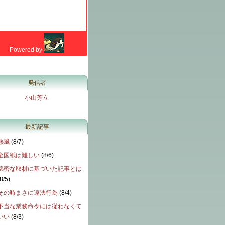
発信者
小山芳立
最新記事
熱風
(
8/7
)
全国紙は難しい
(
8/6
)
綿密な取材に基づいた記事とは
8/5
)
その時まさに違法行為
(
8/4
)
不当な業務命令には従わなくて
いい
(
8/3
)