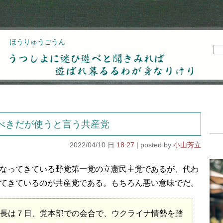
ほうりゅうごうん
うつしよに迷ひ遊べと聞きみれば遊ばれ暮るるわが
身なりけり
べきだが使うと言う共産党
2022/04/10 日
18:27
小山芳立
なってきている野党第一党の立憲民主党であるが、代わ
てきているのが共産党である。もちろん悪い意味でだ。
長は７日、党本部での会合で、ウクライナ情勢を踏