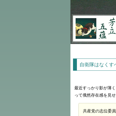
芳立五蘊
自衛隊はなくす
最近すっかり影が薄く
って俄然存在感を見せ
共産党の志位委員