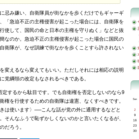
に忌み嫌い、自衛隊員が街なかを歩くだけでもギャーギ
、「急迫不正の主権侵害が起こった場合には、自衛隊を
行使して、国民の命と日本の主権を守りぬく」などと抜
簡なのか。急迫不正の主権侵害が起こった場合に国民の
自衛隊が、なぜ訓練で街なかを歩くことすら許されない
を変えるなら変えてもいい。ただしそれには相応の説明
に党綱領の改定もなされるべきである。
否定するから駄目です。でも自衛権を否定しないのなら9
Sun
衛権を行使するための自衛隊は違憲、なくすべきです。
きは使います〉──こんな話が党の外に通用するなどと
2
9
。そんなふうで恥ずかしくないのかと言いたくなるが、
16
23
のだろう。
30