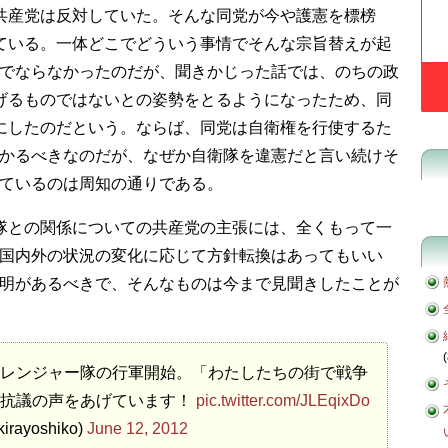
共産党は反対していた。そんな同党が今や護憲を標榜
ている。一体どこでどういう事情でそんな宗旨替えが起
でならなかったのだが、聞きかじった話では、のちの政
げるものではないとの姿勢をとるようになったため、同
にしたのだという。ならば、同党は自衛権を行使するた
かるべきなのだが、なぜか自衛隊を違憲だと言い続けそ
ているのは周知の通りである。
隊との関係についての共産党の主張には、全くもって一
国内外の状況の変化に応じて方針転換はあってもいい
明があるべきで、そんなものは今まで見聞きしたことが
(
レンジャー隊の行軍開始。「わたしたちの街で戦争
」抗議の声をあげています！
pic.twitter.com/JLEqixDo
ayoshiko)
June 12, 2012