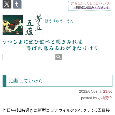
X
Tumblr
知らなかったとは
言わせない
（初めにお読みください）
芳立五蘊
ほうりゅうごうん
うつしよに迷ひ遊べと聞きみれば遊ばれ暮るるわが
身なりけり
油断していたら
2022/04/09 土
23:50
小山芳立
昨日午後2時過ぎに新型コロナウイルスのワクチン3回目接