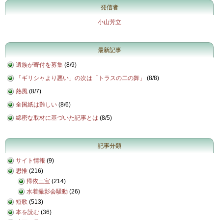
発信者
小山芳立
最新記事
遺族が寄付を募集
(
8/9
)
「ギリシャより悪い」の次は「トラスの二の舞」
(
8/8
)
熱風
(
8/7
)
全国紙は難しい
(
8/6
)
綿密な取材に基づいた記事とは
(
8/5
)
記事分類
サイト情報
(9)
思惟
(216)
帰依三宝
(214)
水着撮影会騒動
(26)
短歌
(513)
本を読む
(36)