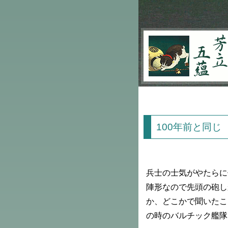
芳立五蘊
100年前と同じ
兵士の士気がやたらに
陣形なので先頭の砲し
か、どこかで聞いたこ
の時のバルチック艦隊