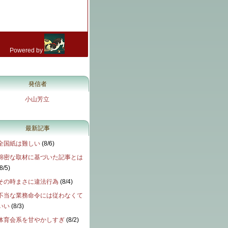
発信者
小山芳立
最新記事
全国紙は難しい
(
8/6
)
綿密な取材に基づいた記事とは
8/5
)
その時まさに違法行為
(
8/4
)
不当な業務命令には従わなくて
いい
(
8/3
)
体育会系を甘やかしすぎ
(
8/2
)