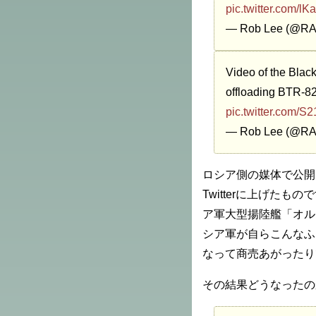
pic.twitter.com/
— Rob Lee (@R
Video of the Black
offloading BTR-82
pic.twitter.com/S
— Rob Lee (@R
ロシア側の媒体で公開
Twitterに上げた
ア軍大型揚陸艦「オル
シア軍が自らこんなふ
なって商売あがったり
その結果どうなったの