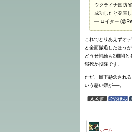
ウクライナ国防省
成功したと発表
— ロイター (@Reu
これでとりあえずオデ
と全面撤退したほうが
どうせ補給も2週間と
餓死か投降です。
ただ、目下懸念される
いう悪い癖が──。
ホーム