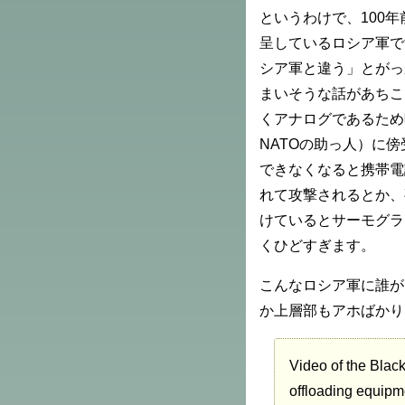
というわけで、100
呈しているロシア軍で
シア軍と違う」とがっ
まいそうな話があちこ
くアナログであるため
NATOの助っ人）に
できなくなると携帯電
れて攻撃されるとか、
けているとサーモグラ
くひどすぎます。
こんなロシア軍に誰が
か上層部もアホばかり
Video of the Black
offloading equipm