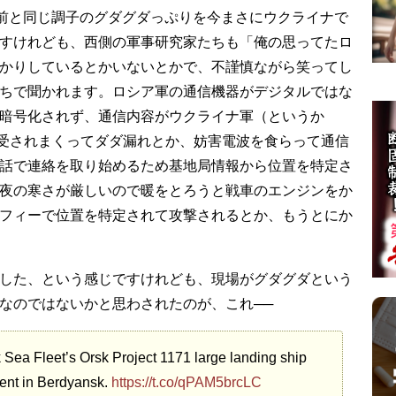
年前と同じ調子のグダグダっぷりを今まさにウクライナで
すけれども、西側の軍事研究家たちも「俺の思ってたロ
かりしているとかいないとかで、不謹慎ながら笑ってし
ちで聞かれます。ロシア軍の通信機器がデジタルではな
暗号化されず、通信内容がウクライナ軍（というか
傍受されまくってダダ漏れとか、妨害電波を食らって通信
話で連絡を取り始めるため基地局情報から位置を特定さ
夜の寒さが厳しいので暖をとろうと戦車のエンジンをか
フィーで位置を特定されて攻撃されるとか、もうとにか
した、という感じですけれども、現場がグダグダという
なのではないかと思わされたのが、これ──
 Sea Fleet’s Orsk Project 1171 large landing ship
ent in Berdyansk.
https://t.co/qPAM5brcLC