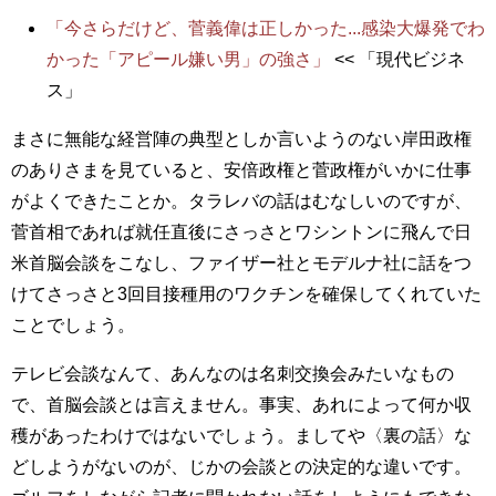
「今さらだけど、菅義偉は正しかった...感染大爆発でわ
かった「アピール嫌い男」の強さ」
<< 「現代ビジネ
ス」
まさに無能な経営陣の典型としか言いようのない岸田政権
のありさまを見ていると、安倍政権と菅政権がいかに仕事
がよくできたことか。タラレバの話はむなしいのですが、
菅首相であれば就任直後にさっさとワシントンに飛んで日
米首脳会談をこなし、ファイザー社とモデルナ社に話をつ
けてさっさと3回目接種用のワクチンを確保してくれていた
ことでしょう。
テレビ会談なんて、あんなのは名刺交換会みたいなもの
で、首脳会談とは言えません。事実、あれによって何か収
穫があったわけではないでしょう。ましてや〈裏の話〉な
どしようがないのが、じかの会談との決定的な違いです。