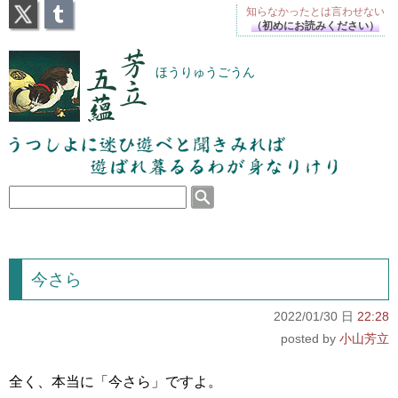
X
Tumblr
知らなかったとは
言わせない
（初めにお読みください）
芳立五蘊
ほうりゅうごうん
うつしよに迷ひ遊べと聞きみれば遊ばれ暮るるわが
身なりけり
今さら
2022/01/30 日
22:28
小山芳立
全く、本当に「今さら」ですよ。