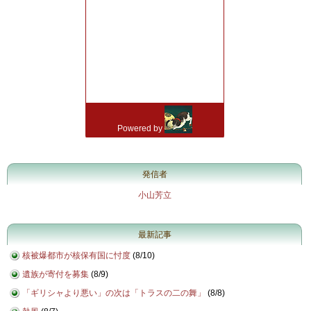
発信者
小山芳立
最新記事
核被爆都市が核保有国に忖度
(
8/10
)
遺族が寄付を募集
(
8/9
)
「ギリシャより悪い」の次は「トラスの二の舞」
(
8/8
)