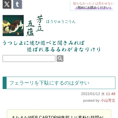
X
Tumblr
知らなかったとは
言わせない
（初めにお読みください）
芳立五蘊
ほうりゅうごうん
うつしよに迷ひ遊べと聞きみれば遊ばれ暮るるわが
身なりけり
フェラーリを下駄にするのはダサい
2022/01/12 水
11:48
小山芳立
またまたWEB CARTOP編集部より素朴な疑問が