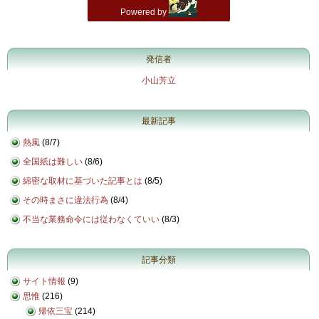
発信者
小山芳立
最新記事
熱風
(
8/7
)
全国紙は難しい
(
8/6
)
綿密な取材に基づいた記事とは
(
8/5
)
その時まさに違法行為
(
8/4
)
不当な業務命令には従わなくていい
(
8/3
)
記事分類
サイト情報
(9)
思惟
(216)
帰依三宝
(214)