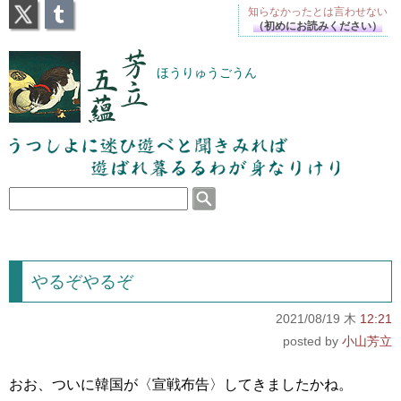
X
Tumblr
知らなかったとは
言わせない
（初めにお読みください）
芳立五蘊
ほうりゅうごうん
うつしよに迷ひ遊べと聞きみれば遊ばれ暮るるわが
身なりけり
やるぞやるぞ
2021/08/19 木
12:21
小山芳立
おお、ついに韓国が〈宣戦布告〉してきましたかね。