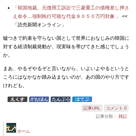
「韓国地裁、元徴用工訴訟で三菱重工の債権差し押さ
え命令…強制執行可能な代金８０５０万円対象 」
<<
「読売新聞オンライン」
嘘つきで約束を守らない国として世界におなじみの韓国に
対する経済制裁発動が、現実味を帯びてきた感じでしょう
か。
まあ、やるぞやるぞと言いながら、いよいよやるというと
ころにはなかなか踏み込まないのが、あの国のやり方です
けれども。
記事URL
コメント 0
記事分類：
雑記
ホーム