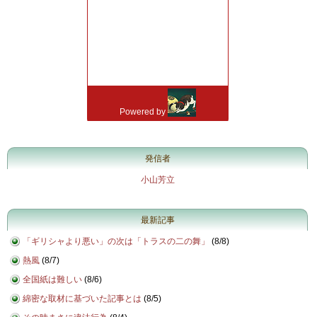
発信者
小山芳立
最新記事
「ギリシャより悪い」の次は「トラスの二の舞」
(
8/8
)
熱風
(
8/7
)
全国紙は難しい
(
8/6
)
綿密な取材に基づいた記事とは
(
8/5
)