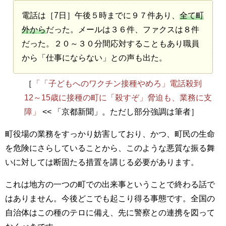
電話は［7日］午後５時までに９７件あり、
全て町
外から
だった。メールは３６件、ファクスは８件
だった。２０～３０分間応対することもあり職員
から「仕事にならない」との声も出た。
［
「「子どもへのワクチン接種やめろ」電話殺到
12～15歳に接種の町に「殺すぞ」脅迫も、業務に支
障」
<< 「京都新聞」。ただし部分強調は筆者］
町役場の業務をすっかり妨害しており、かつ、町民の生命
を危険にさらしていることから、このような悪質な振る舞
いに対しては断固たる措置を講じる必要があります。
これは地方の一つの町での出来事ということで終わる話で
はありません。今後どこでも起こり得る事態です。全国の
自治体はこの種のテロに備え、先に警察との連携を図って