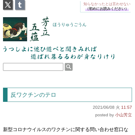
X
Tumblr
知らなかったとは
言わせない
（初めにお読みください）
芳立五蘊
ほうりゅうごうん
うつしよに迷ひ遊べと聞きみれば遊ばれ暮るるわが
身なりけり
反ワクチンのテロ
2021/06/08 火
11:57
小山芳立
新型コロナウイルスのワクチンに関する問い合わせ窓口な