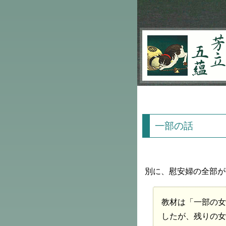
芳立五蘊
一部の話
別に、慰安婦の全部が
教材は「一部の女
したが、残りの女