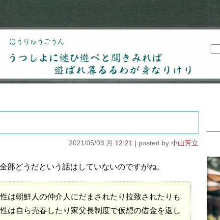
ほうりゅうごうん
うつしよに迷ひ遊べと聞きみれば遊ばれ暮るるわが
身なりけり
2021/05/03 月
12:21
小山芳立
全部どうだという話はしていないのですがね。
性は朝鮮人の仲介人にだまされたり拉致されたりも
性は自ら売春したり家父長制度で仮想の借金を返し