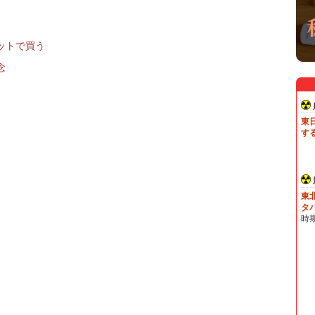
ットで買う
念