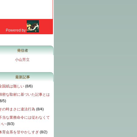
発信者
小山芳立
最新記事
全国紙は難しい
(
8/6
)
綿密な取材に基づいた記事とは
8/5
)
その時まさに違法行為
(
8/4
)
不当な業務命令には従わなくて
いい
(
8/3
)
体育会系を甘やかしすぎ
(
8/2
)