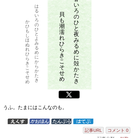
い
は
ろ
る
貝
い
の
も
ろ
か
ひ
の
潮
ひ
と
ひ
も
濡
夜
と
し
れ
よ
み
ほ
ひ
み
ぬ
る
る
ら
れ
め
め
ひ
き
に
に
ら
こ
か
殻
き
ら
そ
こ
か
か
せ
そ
た
た
せ
め
き
き
め
Twitter
うふ。たまにはこんなのも。
記事URL
コメント 0