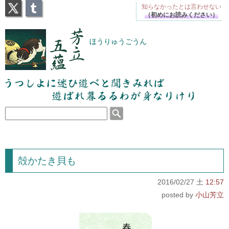
X
Tumblr
知らなかったとは
言わせない
（初めにお読みください）
芳立五蘊
ほうりゅうごうん
うつしよに迷ひ遊べと聞きみれば遊ばれ暮るるわが
身なりけり
殻かたき貝も
2016/02/27 土
12:57
小山芳立
春