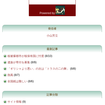
発信者
小山芳立
最新記事
核被爆都市が核保有国に忖度
(
8/10
)
遺族が寄付を募集
(
8/9
)
「ギリシャより悪い」の次は「トラスの二の舞」
(
8/8
)
熱風
(
8/7
)
全国紙は難しい
(
8/6
)
記事分類
サイト情報
(9)