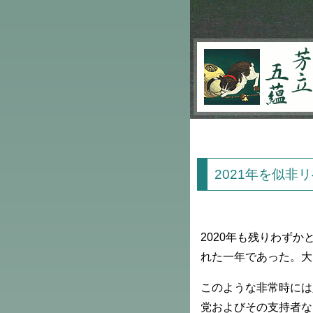
芳立五蘊
2021年を似非
2020年も残りわず
れた一年であった。大
このような非常時には
党およびその支持者な