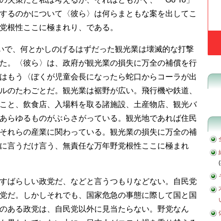
するのかについて〈彼ら〉は何らまともな案を出してこ
党根性ここに極まれり、である。
たせいで、何とかしのげるはずだった観光業は壊滅的な打撃
た。〈彼ら〉は、政府が観光業の損失に万全の補償を行
はもう〈ぼくが児童会長になったら蛇口からコーラが出
ルのたわごとだ。観光業は裾野が広い。飛行機や鉄道、
こと、飲食店、入場料を取る諸施設、土産物店、観光バ
あらゆるものがぶらさがっている。観光地であれば住民
それらの産業に関わっている。観光業の損失に万全の補
に言うだけ言う、無責任な万年野党根性ここに極まれ
(
すばらしい政党だ、などと言うつもりなどない。自民党
党だ。しかしそれでも、国家危急の事態に際して国と国
のある政党は、自民党以外に見当たらない。野党なん