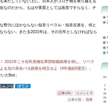
も果たしていない上に、日本人がコロナ禍を乗り越える
在なのだから、もはや実質としては政党ですらなく、チ
な勢力にほかならない似非リベラル・似非左派を、何と
ならない。きたる2021年は、その元年としなければなら
！ 2021年こそ自民党極右軍国独裁政権を倒し、リベラ
よる光の革命パヨ政権を樹立せよ（9年連続9度目）」
いだBot」
Sun
2
9
記事URL
コメント 0
16
23
記事分類：
思惟
30