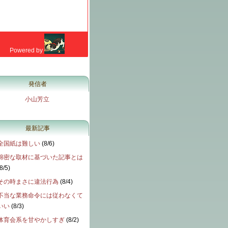
発信者
小山芳立
最新記事
全国紙は難しい
(
8/6
)
綿密な取材に基づいた記事とは
8/5
)
その時まさに違法行為
(
8/4
)
不当な業務命令には従わなくて
いい
(
8/3
)
体育会系を甘やかしすぎ
(
8/2
)