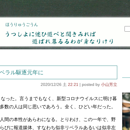
ほうりゅうごうん
うつしよに迷ひ遊べと聞きみれば遊ばれ暮るるわが
身なりけり
リベラル駆逐元年に
2020/12/26 土
22:21
小山芳立
かとなった。言うまでもなく、新型コロナウイルスに明け暮
多数の人は同じ思いであろう。全く、ひどい年だった。
人間の本性があらわになる。とりわけ、この一年で、野
らびに報道媒体、すなわち似非リベラルあるいは似非左