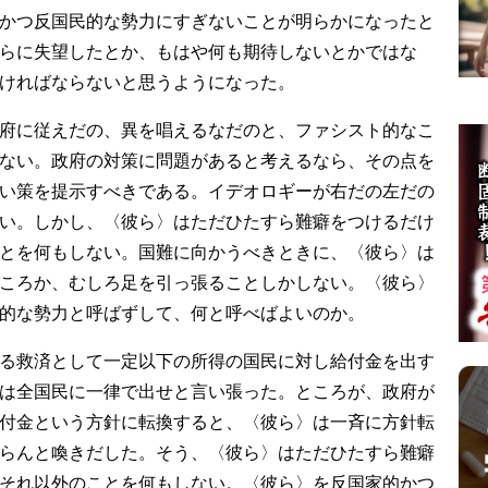
かつ反国民的な勢力にすぎないことが明らかになったと
らに失望したとか、もはや何も期待しないとかではな
ければならないと思うようになった。
府に従えだの、異を唱えるなだのと、ファシスト的なこ
ない。政府の対策に問題があると考えるなら、その点を
い策を提示すべきである。イデオロギーが右だの左だの
い。しかし、〈彼ら〉はただひたすら難癖をつけるだけ
とを何もしない。国難に向かうべきときに、〈彼ら〉は
ころか、むしろ足を引っ張ることしかしない。〈彼ら〉
的な勢力と呼ばずして、何と呼べばよいのか。
る救済として一定以下の所得の国民に対し給付金を出す
は全国民に一律で出せと言い張った。ところが、政府が
付金という方針に転換すると、〈彼ら〉は一斉に方針転
らんと喚きだした。そう、〈彼ら〉はただひたすら難癖
それ以外のことを何もしない。〈彼ら〉を反国家的かつ