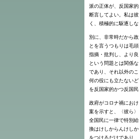
派の正体が、反国家的
断言してよい。私は彼
く、積極的に駆逐しな
別に、非常時だから政
とを言うつもりは毛頭
指摘・批判し、より良
という問題とは関係な
であり、それ以外のこ
何の役にも立たないど
を反国家的かつ反国民
政府がコロナ禍におけ
案を示すと、〈彼ら〉
全国民に一律で特別給
換はけしからんけしか
をつけるだけであり、