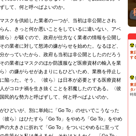
ずして、何と呼べばよいのか。
マスクを供給した業者の一つが、当初は非公開とされ
らん、きっと何か悪いことをしているに違いない、アベ
彼ら〉が騒ぐので、政府が仕方なく業者の情報を公開し
その業者に対して怒涛の嫌がらせを始めた。なるほど、
分かっていたから、政府も当初は非公開としたのだろう
その業者はマスクのほか防護服など医療資材の輸入を業
ら〉の嫌がらせがあまりにもひどいため、業務を停止し
に陥った。そう、〈彼ら〉は日本が必要とする医療資材
人がコロナ禍を生き抜くことを邪魔したのである。〈彼
国民的な勢力と呼ばずして、何と呼べばよいのか。
がひどいが、別に単純に「Go To」のせいでこうなった
彼ら〉はひたすら「Go To」をやめろ「Go To」をやめ
声の大きさに折れて「Go To」をついにやめるに至って
の失策だと私は考えるが、それはともかく、「Go To」