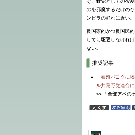
ぞ、野党としての役割
のを邪魔するだけの存
ンピラの群れに近い。
反国家的かつ反国民的
しても駆逐しなければ
ない。
推奨記事
「養殖パヨクに喝
ル共闘野党連合に
<< 「全部アベのせ