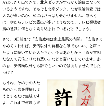
がはっきり出てきて、北京ダックがすっかり涙目になって
いるようですね。そもそも北京ダック、なぜ世論調査では
人気が高いのか、私にはさっぱり分かりません。恐らく
は、やたらテレビの露出が多いようなので、テレビ視聴者
層の意識に何となく刷り込まれているだけでしょう。
さて、3日前まで「安倍政権は史上最悪の内閣」「安倍さえ
やめてくれれば。安倍以外の首相なら誰でもいい」と狂っ
たように喚いていた人たちが、今日あたりから「菅が首相
だなんて安倍よりなお悪い」などと言いだしています。あ
のぉ、安倍氏以外なら誰でもいいのではありませんでした
っけ？
もうね、その手の人た
ちのたわ言を理解しよ
うとするだけ無駄です
よ。これまで何度も述