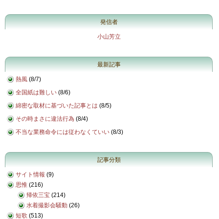
発信者
小山芳立
最新記事
熱風
(
8/7
)
全国紙は難しい
(
8/6
)
綿密な取材に基づいた記事とは
(
8/5
)
その時まさに違法行為
(
8/4
)
不当な業務命令には従わなくていい
(
8/3
)
記事分類
サイト情報
(9)
思惟
(216)
帰依三宝
(214)
水着撮影会騒動
(26)
短歌
(513)