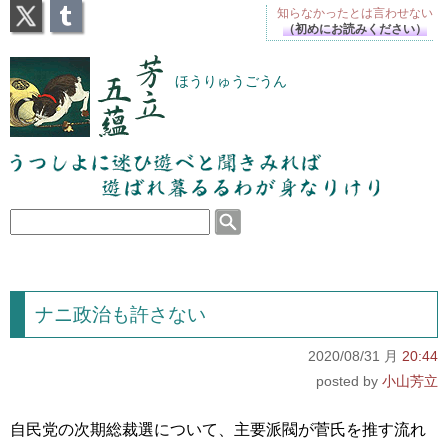
X
Tumblr
知らなかったとは
言わせない
（初めにお読みください）
芳立五蘊
ほうりゅうごうん
うつしよに迷ひ遊べと聞きみれば遊ばれ暮るるわが
身なりけり
ナニ政治も許さない
2020/08/31 月
20:44
小山芳立
自民党の次期総裁選について、主要派閥が菅氏を推す流れ