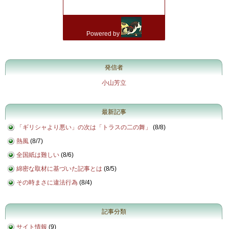
発信者
小山芳立
最新記事
「ギリシャより悪い」の次は「トラスの二の舞」
(
8/8
)
熱風
(
8/7
)
全国紙は難しい
(
8/6
)
綿密な取材に基づいた記事とは
(
8/5
)
その時まさに違法行為
(
8/4
)
記事分類
サイト情報
(9)