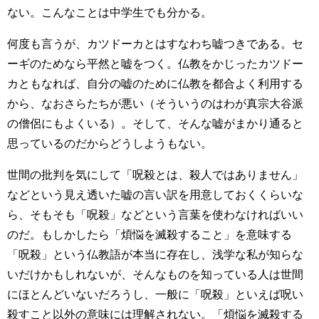
ない。こんなことは中学生でも分かる。
何度も言うが、カツドーカとはすなわち嘘つきである。セ
ーギのためなら平然と嘘をつく。仏教をかじったカツドー
カともなれば、自分の嘘のために仏教を都合よく利用する
から、なおさらたちが悪い（そういうのはわが真宗大谷派
の僧侶にもよくいる）。そして、そんな嘘がまかり通ると
思っているのだからどうしようもない。
世間の批判を気にして「呪殺とは、殺人ではありません」
などという見え透いた嘘の言い訳を用意しておくくらいな
ら、そもそも「呪殺」などという言葉を使わなければいい
のだ。もしかしたら「煩悩を滅殺すること」を意味する
「呪殺」という仏教語が本当に存在し、浅学な私が知らな
いだけかもしれないが、そんなものを知っている人は世間
にほとんどいないだろうし、一般に「呪殺」といえば呪い
殺すこと以外の意味には理解されない。「煩悩を滅殺する