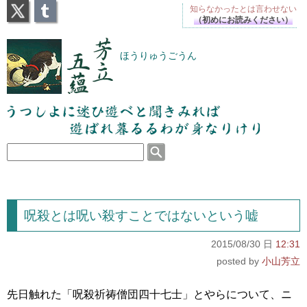
X
Tumblr
知らなかったとは
言わせない
（初めにお読みください）
芳立五蘊
ほうりゅうごうん
うつしよに迷ひ遊べと聞きみれば遊ばれ暮るるわが
身なりけり
呪殺とは呪い殺すことではないという嘘
2015/08/30 日
12:31
小山芳立
先日触れた「呪殺祈祷僧団四十七士」とやらについて、ニ