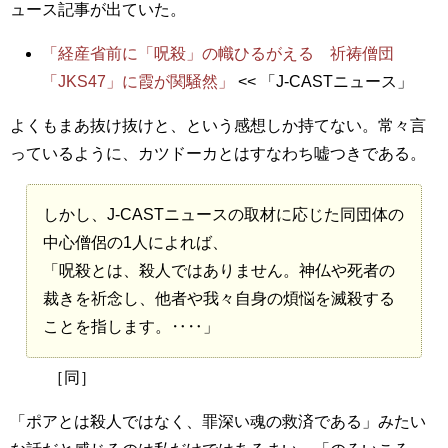
ュース記事が出ていた。
「経産省前に「呪殺」の幟ひるがえる 祈祷僧団
「JKS47」に霞が関騒然」
<< 「J-CASTニュース」
よくもまあ抜け抜けと、という感想しか持てない。常々言
っているように、カツドーカとはすなわち嘘つきである。
しかし、J-CASTニュースの取材に応じた同団体の
中心僧侶の1人によれば、
「呪殺とは、殺人ではありません。神仏や死者の
裁きを祈念し、他者や我々自身の煩悩を滅殺する
ことを指します。‥‥」
［同］
「ポアとは殺人ではなく、罪深い魂の救済である」みたい