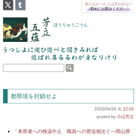
X
Tumblr
知らなかったとは
言わせない
（初めにお読みください）
芳立五蘊
ほうりゅうごうん
うつしよに迷ひ遊べと聞きみれば遊ばれ暮るるわが
身なりけり
都県境を封鎖せよ
2020/04/28 火
12:01
小山芳立
「来県者への検温中止 職員への脅迫相次ぐ―岡山県