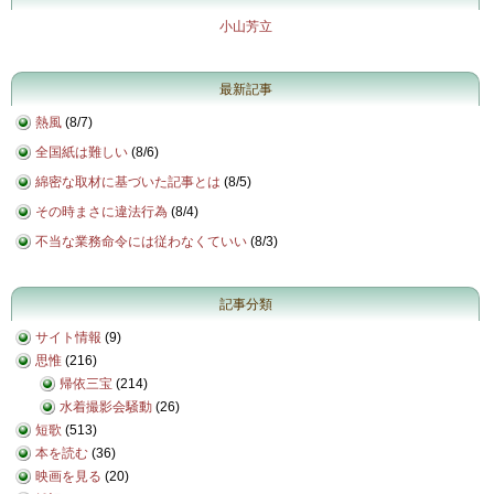
小山芳立
最新記事
熱風
(
8/7
)
全国紙は難しい
(
8/6
)
綿密な取材に基づいた記事とは
(
8/5
)
その時まさに違法行為
(
8/4
)
不当な業務命令には従わなくていい
(
8/3
)
記事分類
サイト情報
(9)
思惟
(216)
帰依三宝
(214)
水着撮影会騒動
(26)
短歌
(513)
本を読む
(36)
映画を見る
(20)