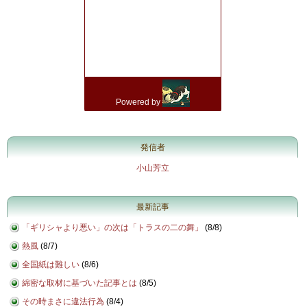
発信者
小山芳立
最新記事
「ギリシャより悪い」の次は「トラスの二の舞」
(
8/8
)
熱風
(
8/7
)
全国紙は難しい
(
8/6
)
綿密な取材に基づいた記事とは
(
8/5
)
その時まさに違法行為
(
8/4
)