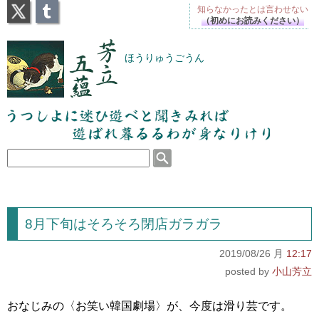
X
Tumblr
知らなかったとは
言わせない
（初めにお読みください）
芳立五蘊
ほうりゅうごうん
うつしよに迷ひ遊べと聞きみれば遊ばれ暮るるわが
身なりけり
8月下旬はそろそろ閉店ガラガラ
2019/08/26 月
12:17
小山芳立
おなじみの〈お笑い韓国劇場〉が、今度は滑り芸です。