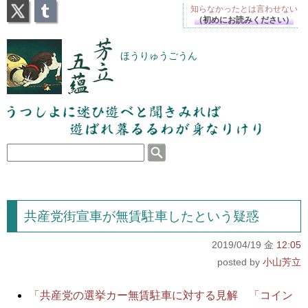
X
Tumblr
知らなかったとは
言わせない
（初めにお読みください）
芳立五蘊
ほうりゅうごうん
うつしよに迷ひ遊べと聞きみれば遊ばれ暮るるわが
身なりけり
共産党街宣車が無賃駐車したという疑惑
2019/04/19 金
12:05
小山芳立
「共産党の選挙カー無賃駐車に対する見解 「コイン