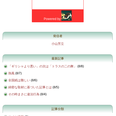
発信者
小山芳立
最新記事
「ギリシャより悪い」の次は「トラスの二の舞」
(
8/8
)
熱風
(
8/7
)
全国紙は難しい
(
8/6
)
綿密な取材に基づいた記事とは
(
8/5
)
その時まさに違法行為
(
8/4
)
記事分類