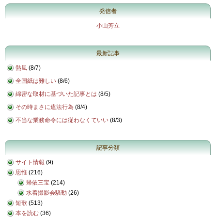
発信者
小山芳立
最新記事
熱風
(
8/7
)
全国紙は難しい
(
8/6
)
綿密な取材に基づいた記事とは
(
8/5
)
その時まさに違法行為
(
8/4
)
不当な業務命令には従わなくていい
(
8/3
)
記事分類
サイト情報
(9)
思惟
(216)
帰依三宝
(214)
水着撮影会騒動
(26)
短歌
(513)
本を読む
(36)