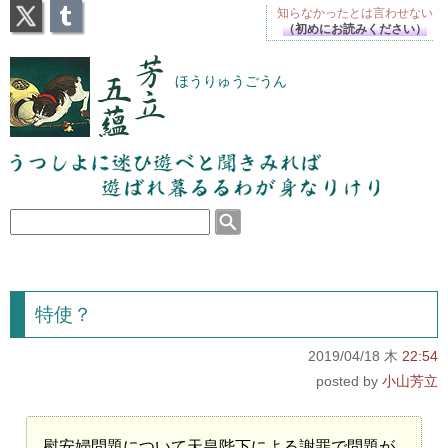
X
Tumblr
知らなかったとは
言わせない
（初めにお読みください）
芳立五蘊
ほうりゅうごうん
うつしよに迷ひ遊べと聞きみれば遊ばれ暮るるわが
身なりけり
特使？
2019/04/18 木
22:54
小山芳立
慰安婦問題について天皇陛下による謝罪で問題が