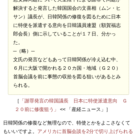
解決すると発言した韓国国会の文喜相（ムン・ヒ
サン）議長が、日韓関係の修復を図るために日本
に特使を派遣する意向を日韓議員連盟（額賀福志
郎会長）側に示していることが１７日、分かっ
た。
─（略）─
文氏の発言などもあって日韓関係が冷え込む中、
６月に大阪で開かれる２０カ国・地域（Ｇ２０）
首脳会議を前に事態の収拾を図る狙いがあるとみ
られる。
［
「謝罪発言の韓国議長 日本に特使派遣意向 Ｇ
２０前に修復狙う」
<< 「産経ニュース」］
日韓関係の修復など無理なので、特使とかをよこさなくて
もいいですよ。
アメリカに首脳会談を2分で切り上げられる