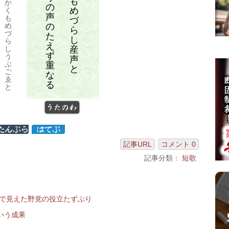
も
か
の
め
く
声
も
づ
の
め
ら
づ
た
し
ら
え
産
し
ず
う
声
ぶ
重
と
ご
な
ゑ
る
と
うたのわ
記事URL
コメント 0
記事分類：
短歌
題で見えた野党の役立たずぶり
いう成果