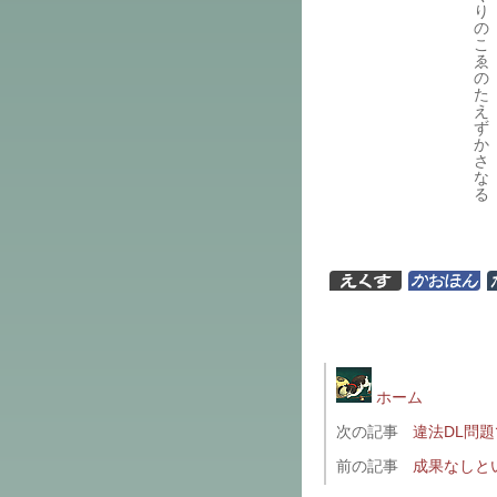
り
の
こ
ゑ
の
た
え
ず
か
さ
な
る
ホーム
次の記事
違法DL問
前の記事
成果なしと