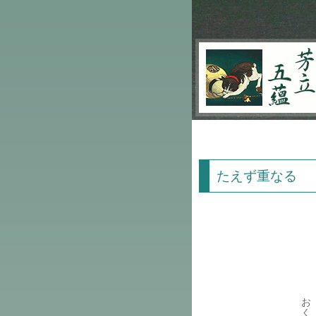
芳立五蘊
たえず重なる
お
く