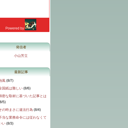
発信者
小山芳立
最新記事
熱風
(
8/7
)
全国紙は難しい
(
8/6
)
綿密な取材に基づいた記事とは
8/5
)
その時まさに違法行為
(
8/4
)
不当な業務命令には従わなくて
いい
(
8/3
)