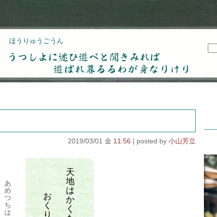
ほうりゅうごうん
うつしよに迷ひ遊べと聞きみれば遊ばれ暮るるわが
身なりけり
2019/03/01 金
11:56
小山芳立
天
地
あ
は
め
お
つ
か
く
ち
く
は
り