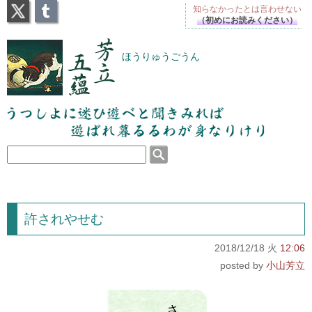
X
Tumblr
知らなかったとは
言わせない
（初めにお読みください）
芳立五蘊
ほうりゅうごうん
うつしよに迷ひ遊べと聞きみれば遊ばれ暮るるわが
身なりけり
許されやせむ
2018/12/18 火
12:06
小山芳立
さ