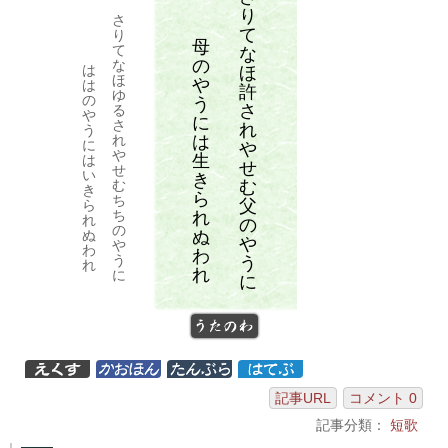
り
さ
て
り
母
て
な
の
な
は
ほ
ほ
や
は
許
ゆ
の
う
さ
る
や
に
さ
れ
う
は
れ
に
や
や
生
は
せ
せ
い
き
む
む
き
ら
ち
父
ら
ち
れ
れ
の
の
ぬ
ぬ
や
や
わ
わ
う
う
れ
れ
に
に
うたのわ
記事URL
コメント 0
記事分類：
短歌