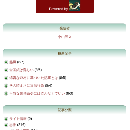
発信者
小山芳立
最新記事
熱風
(
8/7
)
全国紙は難しい
(
8/6
)
綿密な取材に基づいた記事とは
(
8/5
)
その時まさに違法行為
(
8/4
)
不当な業務命令には従わなくていい
(
8/3
)
記事分類
サイト情報
(9)
思惟
(216)