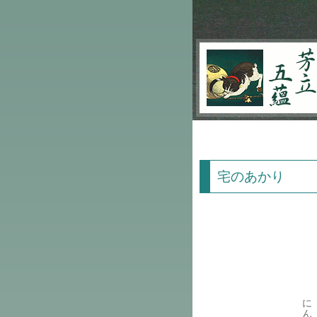
芳立五蘊
宅のあかり
に
ん