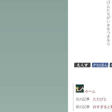
げ
ん
た
ち
が
い
き
を
つ
き
を
り
ホーム
次の記事
ただびと
前の記事
白すぎると