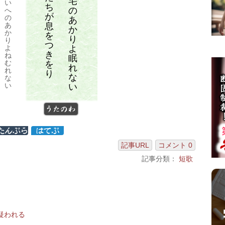
宅
い
ち
の
へ
が
の
あ
息
あ
か
か
を
り
り
つ
よ
よ
き
ね
眠
む
を
れ
れ
り
な
な
い
い
うたのわ
記事URL
コメント 0
記事分類：
短歌
疑われる