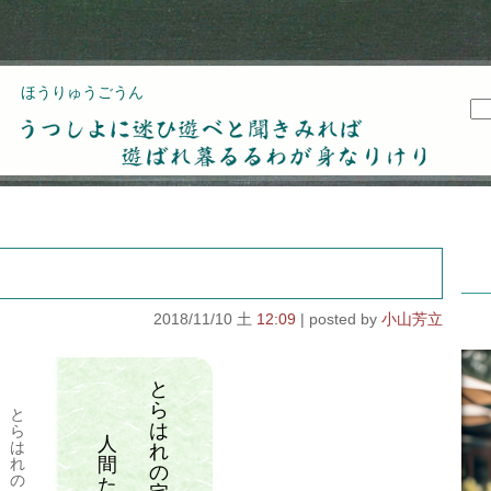
ほうりゅうごうん
うつしよに迷ひ遊べと聞きみれば遊ばれ暮るるわが
身なりけり
2018/11/10 土
12:09
小山芳立
と
ら
と
は
ら
人
は
れ
間
れ
の
の
た