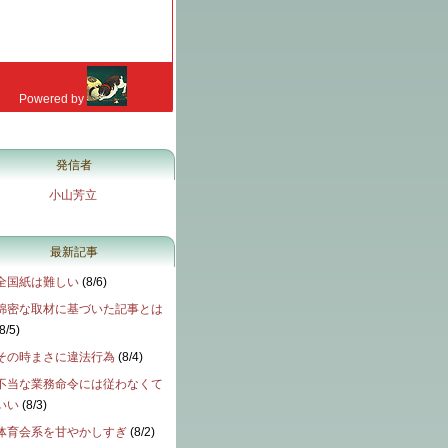
発信者
小山芳立
最新記事
全国紙は難しい
(
8/6
)
綿密な取材に基づいた記事とは
8/5
)
その時まさに違法行為
(
8/4
)
不当な業務命令には従わなくて
いい
(
8/3
)
体育会系を甘やかしすぎ
(
8/2
)