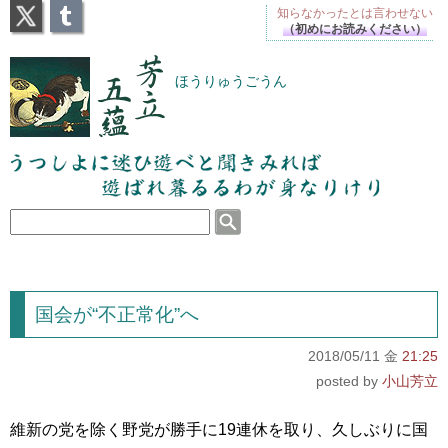
X
Tumblr
知らなかったとは
言わせない
（初めにお読みください）
芳立五蘊
ほうりゅうごうん
うつしよに迷ひ遊べと聞きみれば遊ばれ暮るるわが
身なりけり
国会が“不正常化”へ
2018/05/11 金
21:25
小山芳立
維新の党を除く野党が勝手に19連休を取り、久しぶりに国