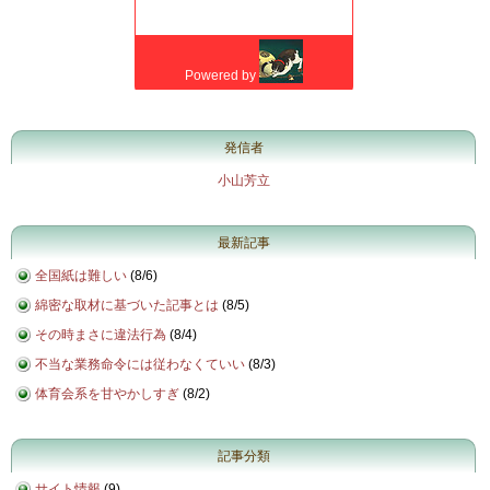
発信者
小山芳立
最新記事
全国紙は難しい
(
8/6
)
綿密な取材に基づいた記事とは
(
8/5
)
その時まさに違法行為
(
8/4
)
不当な業務命令には従わなくていい
(
8/3
)
体育会系を甘やかしすぎ
(
8/2
)
記事分類
サイト情報
(9)