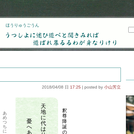
ほうりゅうごうん
うつしよに迷ひ遊べと聞きみれば遊ばれ暮るるわが
身なりけり
2018/04/08 日
17:25
小山芳立
天
釈
地
あ
尊
に
め
憂
降
つ
代
へ
誕
ち
は
に
あ
の