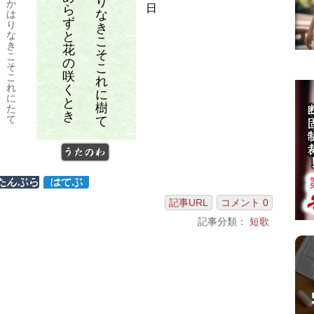
り
か
日
ら
な
は
ず
り
き
と
な
こ
き
花
そ
こ
の
こ
そ
咲
こ
れ
れ
く
に
に
と
樹
た
き
て
て
うたのわ
記事URL
コメント 0
記事分類：
短歌