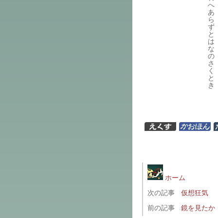
へ
あ
ら
ず
と
は
な
の
さ
く
と
き
ホーム
次の記事
仮想狂気
前の記事
鏡を見たか