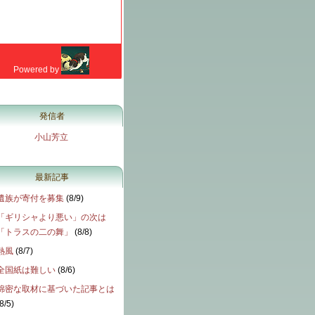
発信者
小山芳立
最新記事
遺族が寄付を募集
(
8/9
)
「ギリシャより悪い」の次は
「トラスの二の舞」
(
8/8
)
熱風
(
8/7
)
全国紙は難しい
(
8/6
)
綿密な取材に基づいた記事とは
8/5
)