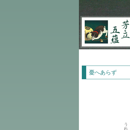
芳立五蘊
憂へあらず
う
れ