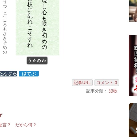
現
う
枝
し
つ
に
し
心
乱
ご
も
こ
れ
咲
ろ
こ
き
も
そ
さ
初
き
す
め
そ
れ
の
め
の
うたのわ
記事URL
コメント 0
記事分類：
短歌
ず
証言？ だから何？