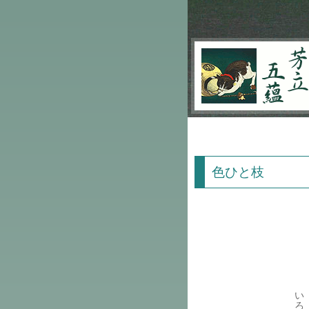
芳立五蘊
色ひと枝
い
ろ