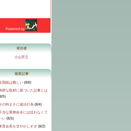
発信者
小山芳立
最新記事
全国紙は難しい
(
8/6
)
綿密な取材に基づいた記事とは
8/5
)
その時まさに違法行為
(
8/4
)
不当な業務命令には従わなくて
いい
(
8/3
)
体育会系を甘やかしすぎ
(
8/2
)