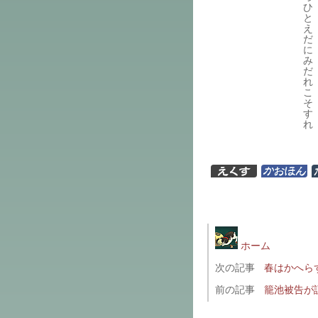
ひ
と
え
だ
に
み
だ
れ
こ
そ
す
れ
ホーム
次の記事
春はかへら
前の記事
籠池被告が