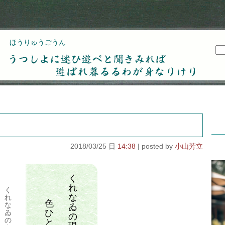
ほうりゅうごうん
うつしよに迷ひ遊べと聞きみれば遊ばれ暮るるわが
身なりけり
2018/03/25 日
14:38
小山芳立
く
れ
く
な
れ
色
な
ゐ
ひ
ゐ
の
の
と