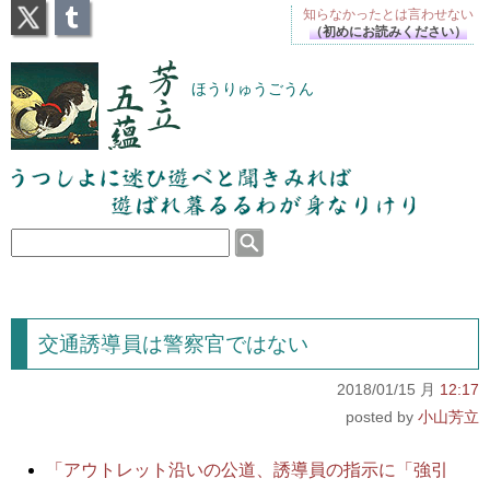
X
Tumblr
知らなかったとは
言わせない
（初めにお読みください）
芳立五蘊
ほうりゅうごうん
うつしよに迷ひ遊べと聞きみれば遊ばれ暮るるわが
身なりけり
交通誘導員は警察官ではない
2018/01/15 月
12:17
小山芳立
「アウトレット沿いの公道、誘導員の指示に「強引