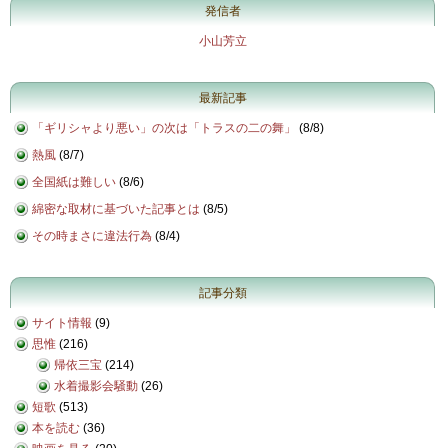
発信者
小山芳立
最新記事
「ギリシャより悪い」の次は「トラスの二の舞」
(
8/8
)
熱風
(
8/7
)
全国紙は難しい
(
8/6
)
綿密な取材に基づいた記事とは
(
8/5
)
その時まさに違法行為
(
8/4
)
記事分類
サイト情報
(9)
思惟
(216)
帰依三宝
(214)
水着撮影会騒動
(26)
短歌
(513)
本を読む
(36)