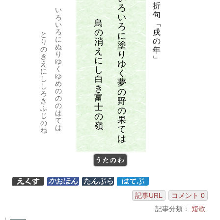
折
ろ
い
句
い
ろ
鳥
「
い
ろ
の
戌
ろ
と
に
に
消
の
り
塗
ぬ
の
年
え
り
り
き
」
に
ゆ
ゆ
え
し
く
に
く
ゆ
白
し
夢
め
し
き
の
の
ろ
富
の
野
き
の
士
ふ
の
は
の
じ
果
て
の
嶺
は
て
ね
は
うたのわ
記事URL
コメント 0
記事分類：
短歌