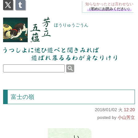
X
Tumblr
知らなかったとは
言わせない
（初めにお読みください）
芳立五蘊
ほうりゅうごうん
うつしよに迷ひ遊べと聞きみれば遊ばれ暮るるわが
身なりけり
富士の嶺
2018/01/02 火
12:20
小山芳立
い