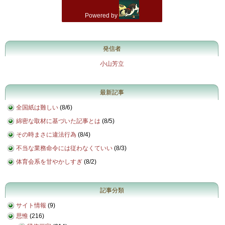
発信者
小山芳立
最新記事
全国紙は難しい
(
8/6
)
綿密な取材に基づいた記事とは
(
8/5
)
その時まさに違法行為
(
8/4
)
不当な業務命令には従わなくていい
(
8/3
)
体育会系を甘やかしすぎ
(
8/2
)
記事分類
サイト情報
(9)
思惟
(216)