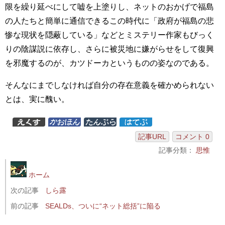
限を繰り延べにして嘘を上塗りし、ネットのおかげで福島
の人たちと簡単に通信できるこの時代に「政府が福島の悲
惨な現状を隠蔽している」などとミステリー作家もびっく
りの陰謀説に依存し、さらに被災地に嫌がらせをして復興
を邪魔するのが、カツドーカというものの姿なのである。
そんなにまでしなければ自分の存在意義を確かめられない
とは、実に醜い。
記事URL
コメント 0
記事分類：
思惟
ホーム
次の記事
しら露
前の記事
SEALDs、ついに“ネット総括”に陥る