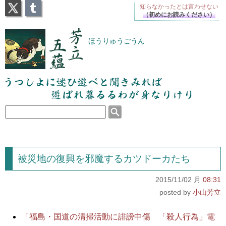
X
Tumblr
知らなかったとは
言わせない
（初めにお読みください）
芳立五蘊
ほうりゅうごうん
うつしよに迷ひ遊べと聞きみれば遊ばれ暮るるわが
身なりけり
被災地の復興を邪魔するカツドーカたち
2015/11/02 月
08:31
小山芳立
「福島・国道の清掃活動に誹謗中傷 「殺人行為」電