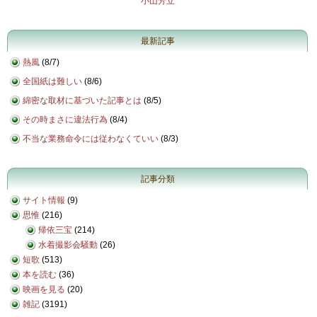
小山芳立
最新記事
熱風
(
8/7
)
全国紙は難しい
(
8/6
)
綿密な取材に基づいた記事とは
(
8/5
)
その時まさに違法行為
(
8/4
)
不当な業務命令には従わなくていい
(
8/3
)
記事分類
サイト情報
(9)
思惟
(216)
帰依三宝
(214)
水着撮影会騒動
(26)
短歌
(513)
本を読む
(36)
映画を見る
(20)
雑記
(3191)