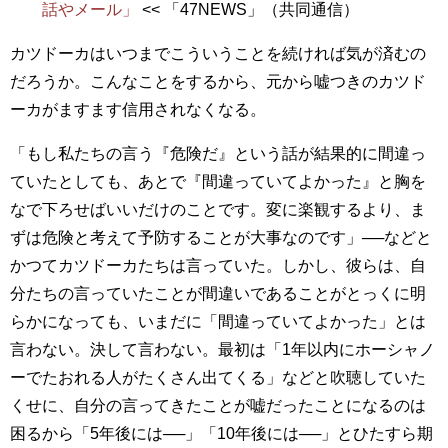
話やメール」
<< 「47NEWS」（共同通信）
カツドーカはいつまでこういうことを続ければ気が済むの
だろうか。こんなことをするから、元から嘘つきのカツド
ーカがますます信用されなくなる。
「もし私たちの言う『危険だ』という話が結果的に間違っ
ていたとしても、あとで『間違っていてよかった』と胸を
なで下ろせばいいだけのことです。変に楽観するより、ま
ずは危険と考えて予防することが大事なのです」──などと
かつてカツドーカたちは言っていた。しかし、彼らは、自
分たちの言っていたことが間違いであることがとっくに明
らかになっても、いまだに「間違っていてよかった」とは
言わない。決して言わない。最初は「1年以内にホーシャノ
ーでたおれる人がたくさん出てくる」などと吹聴していた
くせに、自分の言ってきたことが嘘だったことになるのは
困るから「5年後には──」「10年後には──」とひたすら期