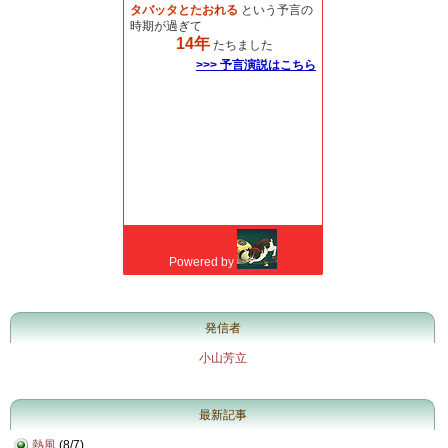
発信者
小山芳立
最新記事
熱風
(
8/7
)