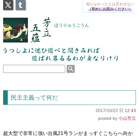
X
Tumblr
知らなかったとは
言わせない
（初めにお読みください）
芳立五蘊
ほうりゅうごうん
うつしよに迷ひ遊べと聞きみれば遊ばれ暮るるわが
身なりけり
民主主義って何だ
2017/10/22 日
12:43
小山芳立
超大型で非常に強い台風21号ランがまっすぐこちらへ向か