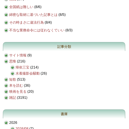
全国紙は難しい
(
8/6
)
綿密な取材に基づいた記事とは
(
8/5
)
その時まさに違法行為
(
8/4
)
不当な業務命令には従わなくていい
(
8/3
)
記事分類
サイト情報
(9)
思惟
(216)
帰依三宝
(214)
水着撮影会騒動
(26)
短歌
(513)
本を読む
(36)
映画を見る
(20)
雑記
(3191)
書庫
2026
2026/08
(7)