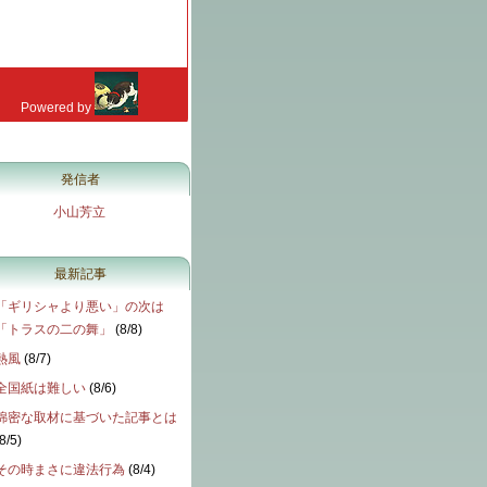
発信者
小山芳立
最新記事
「ギリシャより悪い」の次は
「トラスの二の舞」
(
8/8
)
熱風
(
8/7
)
全国紙は難しい
(
8/6
)
綿密な取材に基づいた記事とは
8/5
)
その時まさに違法行為
(
8/4
)