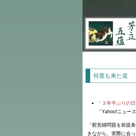
芳立五蘊
何度も来た道
「３年半ぶりの日
「Yahoo!ニュー
「慰安婦問題を前提条
きながら、実際に会っ