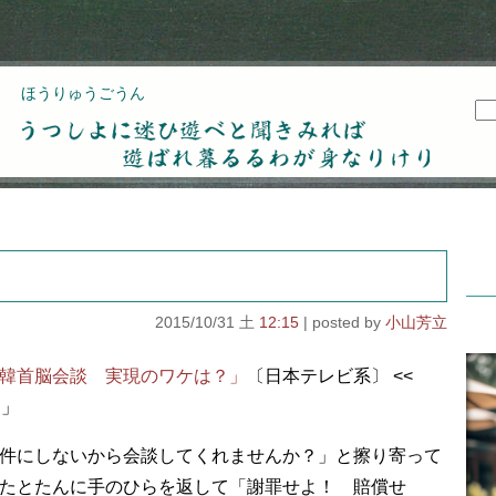
ほうりゅうごうん
うつしよに迷ひ遊べと聞きみれば遊ばれ暮るるわが
身なりけり
2015/10/31 土
12:15
小山芳立
韓首脳会談 実現のワケは？」
〔日本テレビ系〕 <<
ス」
件にしないから会談してくれませんか？」と擦り寄って
たとたんに手のひらを返して「謝罪せよ！ 賠償せ