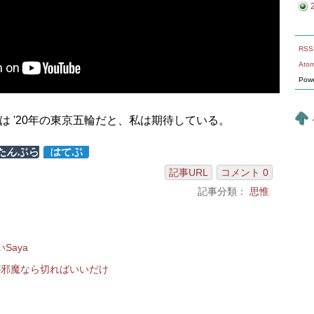
RSS
Ato
Pow
は '20年の東京五輪だと、私は期待している。
記事URL
コメント 0
記事分類：
思惟
Saya
が邪魔なら切ればいいだけ