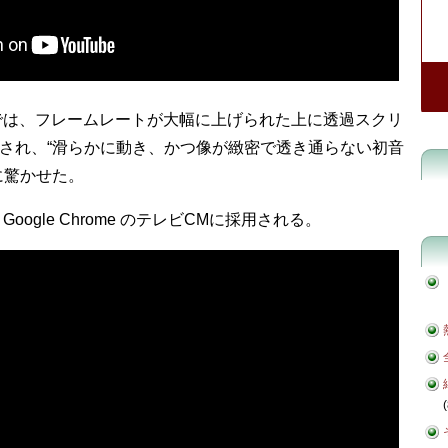
では、フレームレートが大幅に上げられた上に透過スクリ
され、“滑らかに動き、かつ像が緻密で透き通らない初音
に驚かせた。
oogle Chrome のテレビCMに採用される。
(