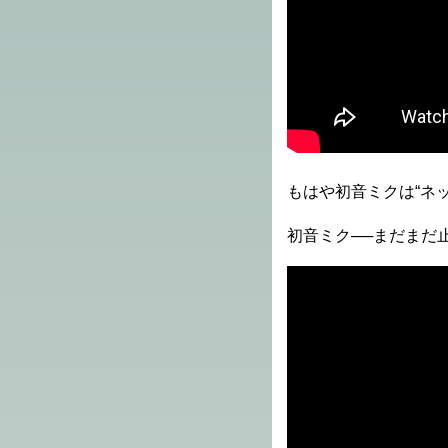
もはや初音ミクは“ネ
初音ミク──まだまだ