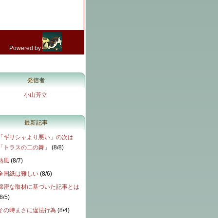
発信者
小山芳立
最新記事
「ギリシャより悪い」の次は
「トラスの二の舞」
(
8/8
)
熱風
(
8/7
)
全国紙は難しい
(
8/6
)
綿密な取材に基づいた記事とは
8/5
)
その時まさに違法行為
(
8/4
)