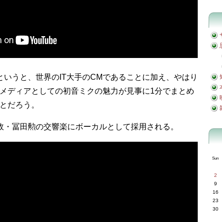
というと、世界のIT大手のCMであることに加え、やはり
メディアとしての初音ミクの魅力が見事に1分でまとめ
とだろう。
クは故・冨田勲の交響楽にボーカルとして採用される。
Sun
2
9
16
23
30