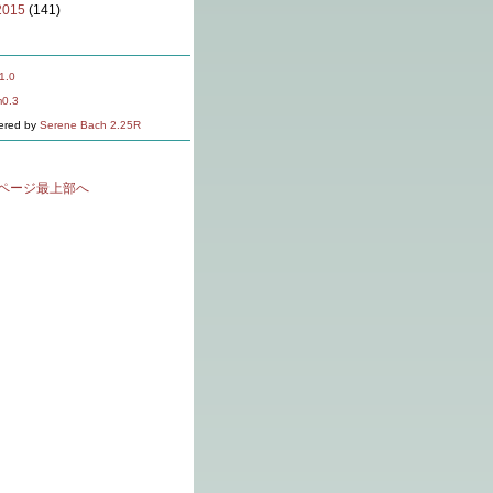
2015
(141)
1.0
m0.3
ered by
Serene Bach 2.25R
ページ最上部へ