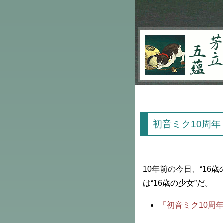
芳立五蘊
初音ミク10周年
10年前の今日、“16
は“16歳の少女”だ。
「初音ミク10周