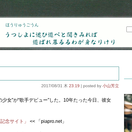
ほうりゅうごうん
うつしよに迷ひ遊べと聞きみれば遊ばれ暮るるわが
身なりけり
2017/08/31 木
23:19
小山芳立
歳の少女”が“歌手デビュー”した。10年たった今日、彼女
年記念サイト」
<< 「piapro.net」