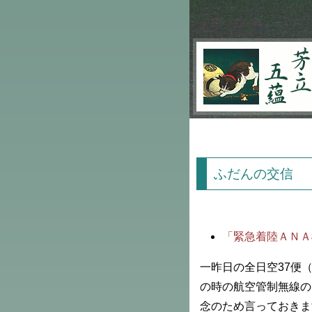
芳立五蘊
ふだんの交信
「緊急着陸ＡＮＡ
一昨日の全日空37便
の時の航空管制無線の
念のため言っておきま