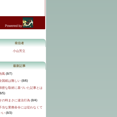
発信者
小山芳立
最新記事
熱風
(
8/7
)
全国紙は難しい
(
8/6
)
綿密な取材に基づいた記事とは
8/5
)
その時まさに違法行為
(
8/4
)
不当な業務命令には従わなくて
いい
(
8/3
)