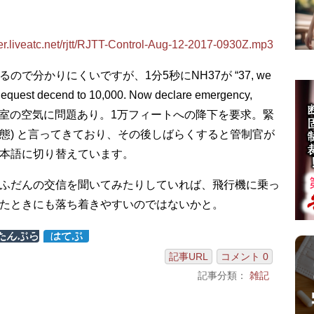
ver.liveatc.net/rjtt/RJTT-Control-Aug-12-2017-0930Z.mp3
で分かりにくいですが、1分5秒にNH37が “37, we
 Request decend to 10,000. Now declare emergency,
37便、客室の空気に問題あり。1万フィートへの降下を要求。緊
態) と言ってきており、その後しばらくすると管制官が
本語に切り替えています。
ふだんの交信を聞いてみたりしていれば、飛行機に乗っ
たときにも落ち着きやすいのではないかと。
記事URL
コメント 0
記事分類：
雑記