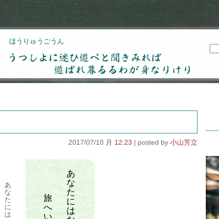
ほうりゅうごうん
うつしよに迷ひ遊べと聞きみれば遊ばれ暮るるわが
身なりけり
2017/07/10 月
12:23
小山芳立
あ
な
あ
た
な
旅
た
に
へ
に
は
は
い