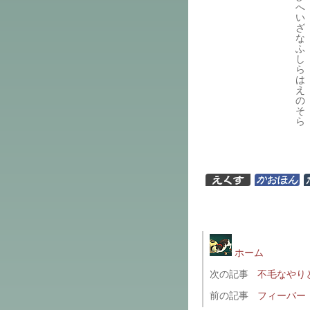
へ
い
ざ
な
ふ
し
ら
は
え
の
そ
ら
ホーム
次の記事
不毛なやり
前の記事
フィーバー