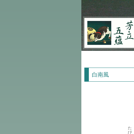
芳立五蘊
白南風
た
び