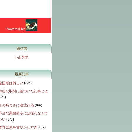
発信者
小山芳立
最新記事
全国紙は難しい
(
8/6
)
綿密な取材に基づいた記事とは
8/5
)
その時まさに違法行為
(
8/4
)
不当な業務命令には従わなくて
いい
(
8/3
)
体育会系を甘やかしすぎ
(
8/2
)