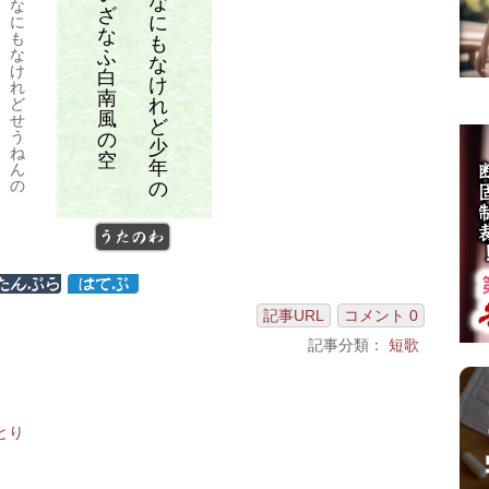
な
な
ざ
に
に
な
も
も
ふ
な
な
け
白
け
れ
南
れ
ど
風
せ
ど
う
の
少
ね
空
年
ん
の
の
うたのわ
記事URL
コメント 0
記事分類：
短歌
とり