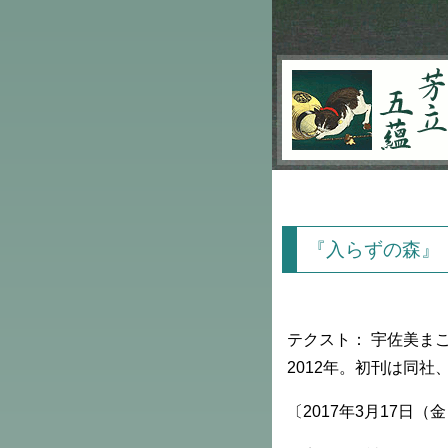
芳立五蘊
『入らずの森』
テクスト： 宇佐美ま
2012年。初刊は同社、
〔2017年3月17日（