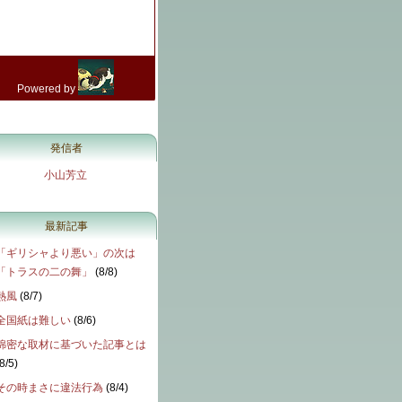
発信者
小山芳立
最新記事
「ギリシャより悪い」の次は
「トラスの二の舞」
(
8/8
)
熱風
(
8/7
)
全国紙は難しい
(
8/6
)
綿密な取材に基づいた記事とは
8/5
)
その時まさに違法行為
(
8/4
)