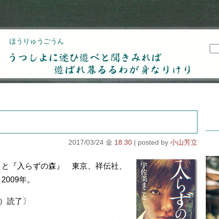
ほうりゅうごうん
うつしよに迷ひ遊べと聞きみれば遊ばれ暮るるわが
身なりけり
2017/03/24 金
18:30
小山芳立
こと『入らずの森』 東京、祥伝社、
2009年。
金）読了〕