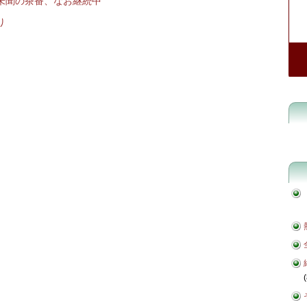
未聞の茶番、なお継続中
り
(