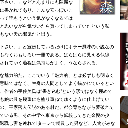
下さい。」などとあまりにも陳腐な
に書かれてあり、こんな安っぽいこ
って読もうという気がなくなるでは
と思いながら気づいたら買ってしまっていたという私
もない天の邪鬼だと思う。
下さい。」と宣伝しているだけにホラー風味の小説なの
もなくおもしろい一冊である。ばらばらに見える伏線
されてゆく過程は気持ちがよく、うならされる。
な魅力的だ。ここでいう「魅力的」とは必ずしも明るく
意味ではなく、生身の人間としてよく描かれているとい
、作者の宇佐美氏は“書き込む”という形ではなく極めて
も絵の具を幾重にも塗り重ねてゆくように仕上げてい
の、平家落人伝説のある村だ。都会育ちながら夢破れて
ている男、その中学へ東京から転校してきた金髪の少
退職し妻を連れてIターンで就農した男など、人物がみな