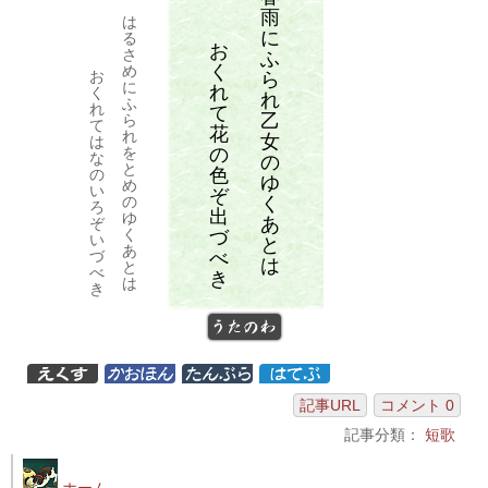
雨
は
に
る
お
さ
ふ
く
め
お
ら
に
れ
く
れ
ふ
れ
て
乙
ら
て
花
れ
女
は
の
を
な
の
と
色
の
ゆ
め
い
ぞ
く
の
ろ
出
ゆ
あ
ぞ
く
づ
い
と
あ
べ
づ
は
と
べ
き
は
き
うたのわ
記事URL
コメント 0
記事分類：
短歌
ホーム