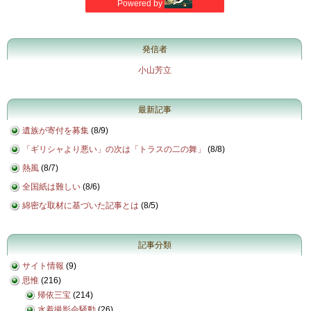
発信者
小山芳立
最新記事
遺族が寄付を募集
(
8/9
)
「ギリシャより悪い」の次は「トラスの二の舞」
(
8/8
)
熱風
(
8/7
)
全国紙は難しい
(
8/6
)
綿密な取材に基づいた記事とは
(
8/5
)
記事分類
サイト情報
(9)
思惟
(216)
帰依三宝
(214)
水着撮影会騒動
(26)