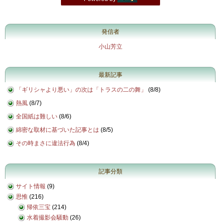
発信者
小山芳立
最新記事
「ギリシャより悪い」の次は「トラスの二の舞」
(
8/8
)
熱風
(
8/7
)
全国紙は難しい
(
8/6
)
綿密な取材に基づいた記事とは
(
8/5
)
その時まさに違法行為
(
8/4
)
記事分類
サイト情報
(9)
思惟
(216)
帰依三宝
(214)
水着撮影会騒動
(26)