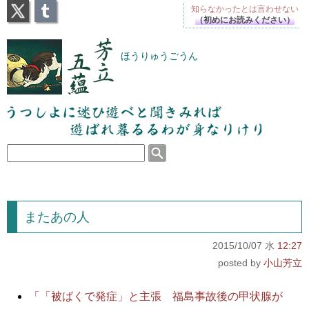
X
Tumblr
知らなかったとは
言わせない
（初めにお読みください）
芳立五蘊
ほうりゅうごうん
うつしよに迷ひ遊べと聞きみれば遊ばれ暮るるわが
身なりけり
またあの人
2015/10/07 水
12:27
小山芳立
「「被ばくで発症」と主張 福島事故後の甲状腺が