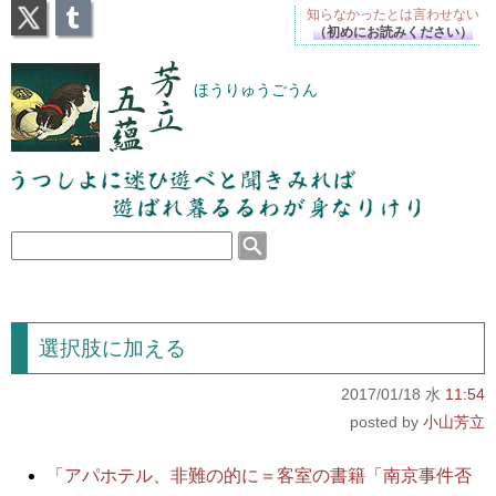
X
Tumblr
知らなかったとは
言わせない
（初めにお読みください）
芳立五蘊
ほうりゅうごうん
うつしよに迷ひ遊べと聞きみれば遊ばれ暮るるわが
身なりけり
選択肢に加える
2017/01/18 水
11:54
小山芳立
「アパホテル、非難の的に＝客室の書籍「南京事件否