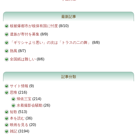
最新記事
核被爆都市が核保有国に忖度
(
8/10
)
遺族が寄付を募集
(
8/9
)
「ギリシャより悪い」の次は「トラスの二の舞」
(
8/8
)
熱風
(
8/7
)
全国紙は難しい
(
8/6
)
記事分類
サイト情報
(9)
思惟
(216)
帰依三宝
(214)
水着撮影会騒動
(26)
短歌
(513)
本を読む
(36)
映画を見る
(20)
雑記
(3194)