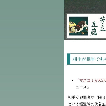
芳立五蘊
相手が相手でも
「マスコミがAS
ュース」
相手が犯罪者や（限り
という報道陣の傍若無