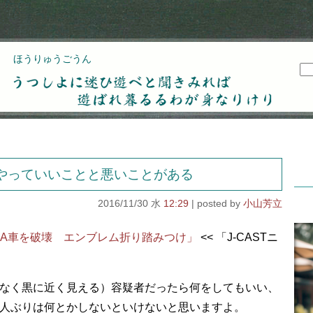
ほうりゅうごうん
うつしよに迷ひ遊べと聞きみれば遊ばれ暮るるわが
身なりけり
やっていいことと悪いことがある
2016/11/30 水
12:29
小山芳立
KA車を破壊 エンブレム折り踏みつけ」
<< 「J-CASTニ
なく黒に近く見える）容疑者だったら何をしてもいい、
人ぶりは何とかしないといけないと思いますよ。