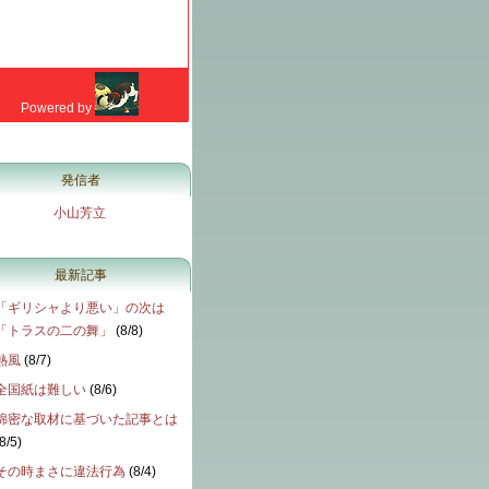
発信者
小山芳立
最新記事
「ギリシャより悪い」の次は
「トラスの二の舞」
(
8/8
)
熱風
(
8/7
)
全国紙は難しい
(
8/6
)
綿密な取材に基づいた記事とは
8/5
)
その時まさに違法行為
(
8/4
)