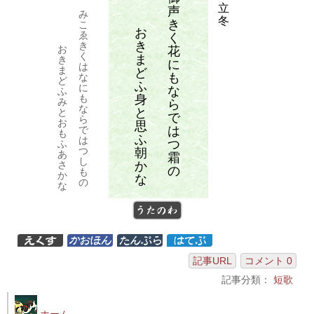
立
声
み
冬
き
こ
お
ゑ
く
き
き
お
花
く
ま
き
に
は
ま
ど
も
な
ど
ふ
に
な
ふ
身
も
み
ら
な
と
と
で
ら
お
思
は
で
も
ふ
は
つ
ふ
つ
朝
あ
霜
し
か
さ
の
も
か
な
の
な
うたのわ
記事URL
コメント 0
記事分類：
短歌
ホーム