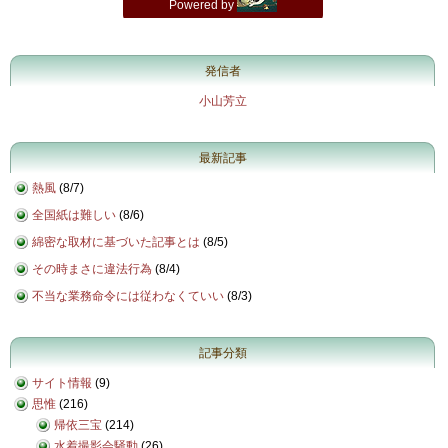
発信者
小山芳立
最新記事
熱風
(
8/7
)
全国紙は難しい
(
8/6
)
綿密な取材に基づいた記事とは
(
8/5
)
その時まさに違法行為
(
8/4
)
不当な業務命令には従わなくていい
(
8/3
)
記事分類
サイト情報
(9)
思惟
(216)
帰依三宝
(214)
水着撮影会騒動
(26)