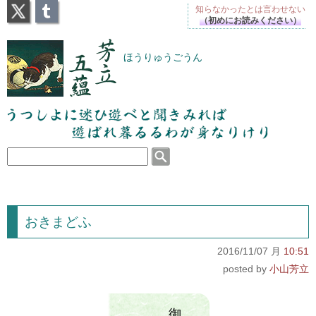
X
Tumblr
知らなかったとは
言わせない
（初めにお読みください）
芳立五蘊
ほうりゅうごうん
うつしよに迷ひ遊べと聞きみれば遊ばれ暮るるわが
身なりけり
おきまどふ
2016/11/07 月
10:51
小山芳立
御