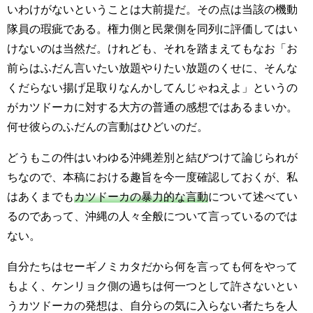
いわけがないということは大前提だ。その点は当該の機動
隊員の瑕疵である。権力側と民衆側を同列に評価してはい
けないのは当然だ。けれども、それを踏まえてもなお「お
前らはふだん言いたい放題やりたい放題のくせに、そんな
くだらない揚げ足取りなんかしてんじゃねえよ」というの
がカツドーカに対する大方の普通の感想ではあるまいか。
何せ彼らのふだんの言動はひどいのだ。
どうもこの件はいわゆる沖縄差別と結びつけて論じられが
ちなので、本稿における趣旨を今一度確認しておくが、私
はあくまでも
カツドーカの暴力的な言動
について述べてい
るのであって、沖縄の人々全般について言っているのでは
ない。
自分たちはセーギノミカタだから何を言っても何をやって
もよく、ケンリョク側の過ちは何一つとして許さないとい
うカツドーカの発想は、自分らの気に入らない者たちを人