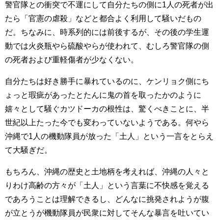
警官隊との衝突で不運にして自分たちの側に1人の死者が出
たら「官憲の虐殺」などと都合よく利用して騒いだもの
だ。ちなみに、時系列的には前後するが、その後の学生運
動では火炎瓶やら硫酸やらが使われて、むしろ警官隊の側
の死者および重軽傷者が少なくない。
自分たちは好き勝手に暴れているのに、ケンリョク側にち
ょっと瑕疵があったとたんに鬼の首を取ったかのように
嬉々として騒ぐカツドーカの根性は、驚くべきことに、半
世紀以上たった今でも変わっていないようである。何やら
沖縄で1人の機動隊員が放った「土人」という一言をとらえ
て大騒ぎだ。
もちろん、沖縄の歴史と土地柄を考えれば、沖縄の人々と
りわけ高齢の方々が「土人」という言葉に不快感を覚える
であろうことは理解できるし、どんなに挑発されようが腹
が立とうが機動隊員が民衆に対してそんな暴言を吐いてい