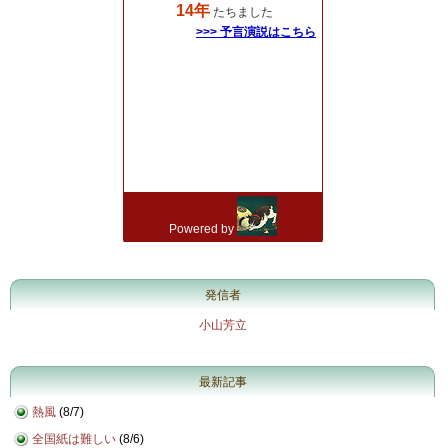
発信者
小山芳立
最新記事
熱風
(
8/7
)
全国紙は難しい
(
8/6
)