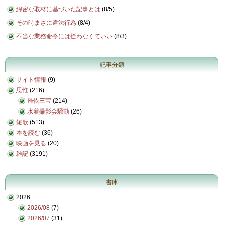
綿密な取材に基づいた記事とは
(
8/5
)
その時まさに違法行為
(
8/4
)
不当な業務命令には従わなくていい
(
8/3
)
記事分類
サイト情報
(9)
思惟
(216)
帰依三宝
(214)
水着撮影会騒動
(26)
短歌
(513)
本を読む
(36)
映画を見る
(20)
雑記
(3191)
書庫
2026
2026/08
(7)
2026/07
(31)