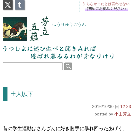
X
Tumblr
知らなかったとは
言わせない
（初めにお読みください）
芳立五蘊
ほうりゅうごうん
うつしよに迷ひ遊べと聞きみれば遊ばれ暮るるわが
身なりけり
土人以下
2016/10/30 日
12:33
小山芳立
昔の学生運動はさんざんに好き勝手に暴れ回ったあげく、