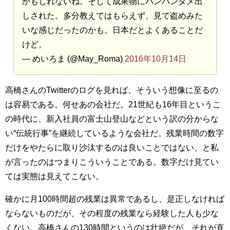
かもしれないね。そして成果物にバンバンダメ出
しされた。多分教えてはもらえず、見て盗めみた
いな感じだったのかも。日本だとよくあることだ
けど。
— めいろま (@May_Roma)
2016年10月14日
高橋さんのTwitterのログを見れば、そういう想像に至るの
は容易である。何せあの会社だ。21世紀も16年目というこ
の時代に、新入社員の富士山登山などという訳の分からな
い“伝統行事”を継続しているような会社だ。残業時間の数字
だけをやたらに取り沙汰するのは良いことではない、と私
が言ったのはつまりこういうことである。数字だけ見てい
ては実態は見えてこない。
確かに月100時間超の残業は異常であるし、是正しなければ
ならないものだが、その程度の残業なら経験した人も少な
くない。高橋さんの130時間というのは壮絶だが、それが直