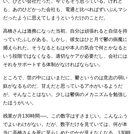
い。ひどい会社だった。今でもそう思っている。けれど
も、あのひどかった会社も、電通と比べればずいぶんマシ
だったように思えてしまうというだけのことだ。
高橋さんは激務になった当初、自分は頑張れると自信を持
っていたふしがある。しかし、彼女はひと月で鬱の病魔に
捕えられた。そうなるともはや本人の気合で何とかなると
いう段階ではなくなる。適切なケアが必要だし、会社には
それをサポートする体制がなければならない。
ところで、世の中にはいまだに、鬱というのは意志の弱い
奴がなるものだ、甘えだと思っているアホがいるようだ
が、そんなことはない。少しは鬱病のメカニズムを勉強し
たほうがいい。
残業が月130時間──。この数字はすさまじい。こんなふう
でよいわけがない。だが、数字だけを見ていては、何が本
当に高橋さんを死に至らしめたのかが見えなくなる。130時