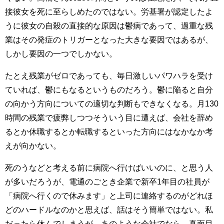
接彼女を死に至らしめたのではない。労基署が認定したよ
うに彼女の自殺の直接的な原因は鬱病であって、過重な残
業はその発症のトリガーとなった大きな要因ではあるが、
しかし要因の一つでしかない。
たとえ残業がゼロであっても、毎日激しいパワハラを受け
ていれば、鬱にもなるというものだろう。鬱に陥ると自分
の向かう方向についての適切な判断もできなくなる。月130
時間の残業で疲弊しつつそういう目に遭えば、会社を辞め
るとか休職するとか転職するといった方向にはなかなか考
えが向かない。
死のうなどと考える前に病院へ行けばいいのに、と思う人
が多いだろうが、電通のごとき企業で新卒1年目の社員が
「病院へ行くので休みます」と上司に連絡するのがどれほ
どのハードルなのかと思えば、話はそう簡単ではない。私
だったら休んでしまうが、あのような会社でなら、真面目