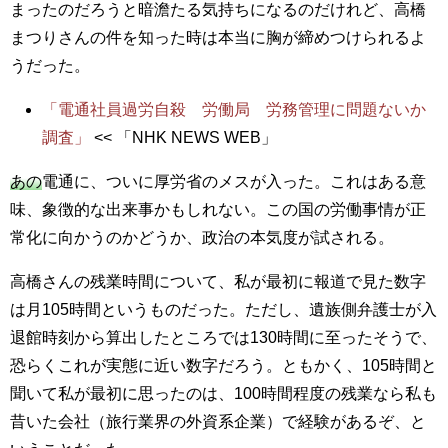
まったのだろうと暗澹たる気持ちになるのだけれど、高橋
まつりさんの件を知った時は本当に胸が締めつけられるよ
うだった。
「電通社員過労自殺 労働局 労務管理に問題ないか
調査」
<< 「NHK NEWS WEB」
あの
電通に、ついに厚労省のメスが入った。これはある意
味、象徴的な出来事かもしれない。この国の労働事情が正
常化に向かうのかどうか、政治の本気度が試される。
高橋さんの残業時間について、私が最初に報道で見た数字
は月105時間というものだった。ただし、遺族側弁護士が入
退館時刻から算出したところでは130時間に至ったそうで、
恐らくこれが実態に近い数字だろう。ともかく、105時間と
聞いて私が最初に思ったのは、100時間程度の残業なら私も
昔いた会社（旅行業界の外資系企業）で経験があるぞ、と