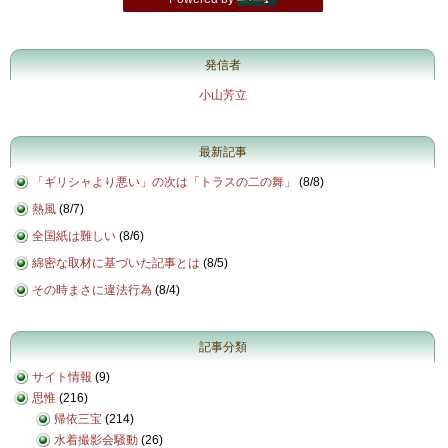
発信者
小山芳立
最新記事
「ギリシャより悪い」の次は「トラスの二の舞」
(
8/8
)
熱風
(
8/7
)
全国紙は難しい
(
8/6
)
綿密な取材に基づいた記事とは
(
8/5
)
その時まさに違法行為
(
8/4
)
記事分類
サイト情報
(9)
思惟
(216)
帰依三宝
(214)
水着撮影会騒動
(26)