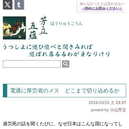
X
Tumblr
知らなかったとは
言わせない
（初めにお読みください）
芳立五蘊
ほうりゅうごうん
うつしよに迷ひ遊べと聞きみれば遊ばれ暮るるわが
身なりけり
電通に厚労省のメス どこまで切り込めるか
2016/10/15 土
23:37
小山芳立
過労死の話を聞くたびに、なぜ日本はこんな国になってし