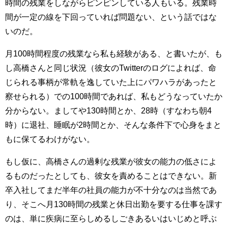
時間の残業をしながらピンピンしている人もいる。残業時
間が一定の線を下回っていれば問題ない、という話ではな
いのだ。
月100時間程度の残業なら私も経験がある、と書いたが、も
し高橋さんと同じ状況（彼女のTwitterのログによれば、命
じられる事柄が常軌を逸していた上にパワハラがあったと
察せられる）での100時間であれば、私もどうなっていたか
分からない。ましてや130時間とか、28時（すなわち朝4
時）に退社、睡眠が2時間とか、そんな条件下で心身をまと
もに保てるわけがない。
もし仮に、高橋さんの過剰な残業が彼女の能力の低さによ
るものだったとしても、彼女を責めることはできない。新
卒入社してまだ半年の社員の能力が不十分なのは当然であ
り、そこへ月130時間の残業と休日出勤を要する仕事を課す
のは、単に疾病に至らしめるしごきあるいはいじめと呼ぶ