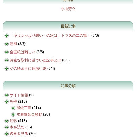
小山芳立
最新記事
「ギリシャより悪い」の次は「トラスの二の舞」
(
8/8
)
熱風
(
8/7
)
全国紙は難しい
(
8/6
)
綿密な取材に基づいた記事とは
(
8/5
)
その時まさに違法行為
(
8/4
)
記事分類
サイト情報
(9)
思惟
(216)
帰依三宝
(214)
水着撮影会騒動
(26)
短歌
(513)
本を読む
(36)
映画を見る
(20)