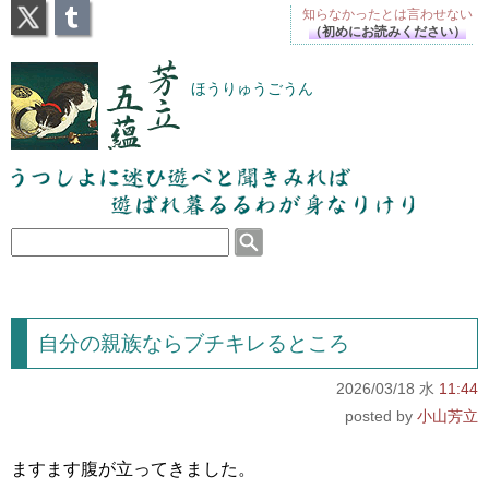
X
Tumblr
知らなかったとは
言わせない
（初めにお読みください）
芳立五蘊
ほうりゅうごうん
うつしよに迷ひ遊べと聞きみれば遊ばれ暮るるわが
身なりけり
自分の親族ならブチキレるところ
2026/03/18 水
11:44
小山芳立
ますます腹が立ってきました。