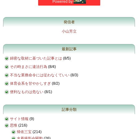
発信者
小山芳立
最新記事
綿密な取材に基づいた記事とは
(
8/5
)
その時まさに違法行為
(
8/4
)
不当な業務命令には従わなくていい
(
8/3
)
体育会系を甘やかしすぎ
(
8/2
)
便利なものは危ない
(
8/1
)
記事分類
サイト情報
(9)
思惟
(216)
帰依三宝
(214)
水着撮影会騒動
(26)