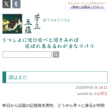
X
Tumblr
知らなかったとは
言わせない
（初めにお読みください）
芳立五蘊
ほうりゅうごうん
うつしよに迷ひ遊べと聞きみれば遊ばれ暮るるわが
身なりけり
謎はまだ
2025/09/03 水
19:11
小山芳立
昨日から話題の記憶喪失男性、どうやら早々に身元が判明