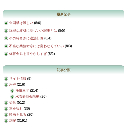
最新記事
全国紙は難しい
(
8/6
)
綿密な取材に基づいた記事とは
(
8/5
)
その時まさに違法行為
(
8/4
)
不当な業務命令には従わなくていい
(
8/3
)
体育会系を甘やかしすぎ
(
8/2
)
記事分類
サイト情報
(9)
思惟
(216)
帰依三宝
(214)
水着撮影会騒動
(26)
短歌
(512)
本を読む
(36)
映画を見る
(20)
雑記
(3191)