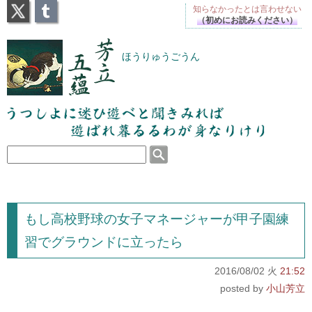
X
Tumblr
知らなかったとは
言わせない
（初めにお読みください）
芳立五蘊
ほうりゅうごうん
うつしよに迷ひ遊べと聞きみれば遊ばれ暮るるわが
身なりけり
もし高校野球の女子マネージャーが甲子園練
習でグラウンドに立ったら
2016/08/02 火
21:52
小山芳立