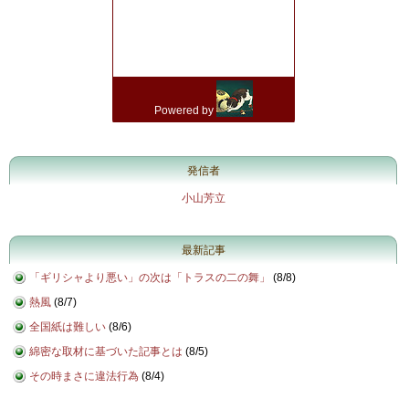
発信者
小山芳立
最新記事
「ギリシャより悪い」の次は「トラスの二の舞」
(
8/8
)
熱風
(
8/7
)
全国紙は難しい
(
8/6
)
綿密な取材に基づいた記事とは
(
8/5
)
その時まさに違法行為
(
8/4
)