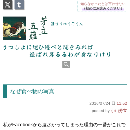
X
Tumblr
知らなかったとは
言わせない
（初めにお読みください）
芳立五蘊
ほうりゅうごうん
うつしよに迷ひ遊べと聞きみれば遊ばれ暮るるわが
身なりけり
なぜ食べ物の写真
2016/07/24 日
11:52
小山芳立
私がFacebookから遠ざかってしまった理由の一番がこれで