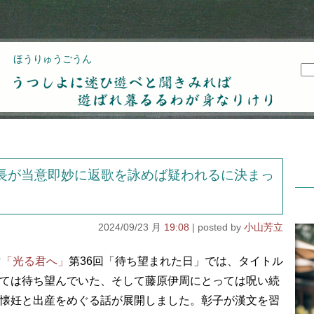
ほうりゅうごうん
うつしよに迷ひ遊べと聞きみれば遊ばれ暮るるわが
身なりけり
長が当意即妙に返歌を詠めば疑われるに決まっ
2024/09/23 月
19:08
小山芳立
マ
「光る君へ」
第36回「待ち望まれた日」では、タイトル
ては待ち望んでいた、そして藤原伊周にとっては呪い続
懐妊と出産をめぐる話が展開しました。彰子が漢文を習