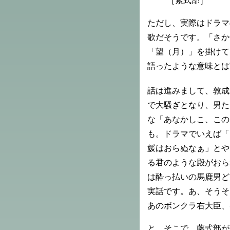
［紫式部］
ただし、実際はドラマ
歌だそうです。「さか
「望（月）」を掛けて
語ったような意味とは
話は進みまして、敦成
で大騒ぎとなり、男た
な「あなかしこ、この
も。ドラマでいえば「
媛はおらぬなぁ」とや
る君のような殿がおら
は酔っ払いの馬鹿男ど
実話です。あ、そうそ
あのボンクラ右大臣、
と、そこで、藤式部が