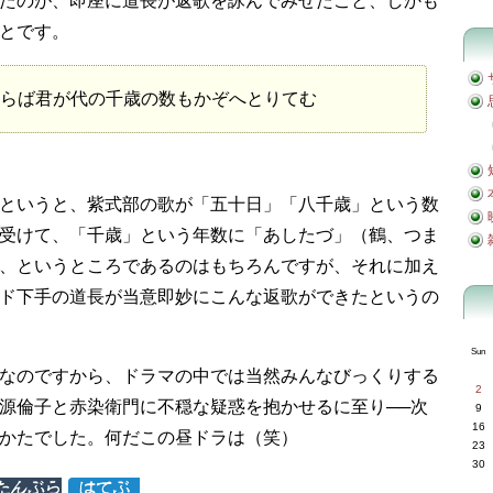
たのが、即座に道長が返歌を詠んでみせたこと、しかも
とです。
らば君が代の千歳の数もかぞへとりてむ
というと、紫式部の歌が「五十日」「八千歳」という数
受けて、「千歳」という年数に「あしたづ」（鶴、つま
、というところであるのはもちろんですが、それに加え
ド下手の道長が当意即妙にこんな返歌ができたというの
Sun
なのですから、ドラマの中では当然みんなびっくりする
2
源倫子と赤染衛門に不穏な疑惑を抱かせるに至り──次
9
16
かたでした。何だこの昼ドラは（笑）
23
30