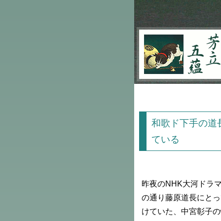
芳立五蘊
和歌ド下手の道
ている
昨夜のNHK大河ドラ
の通り藤原道長にとっ
けていた、中宮彰子の