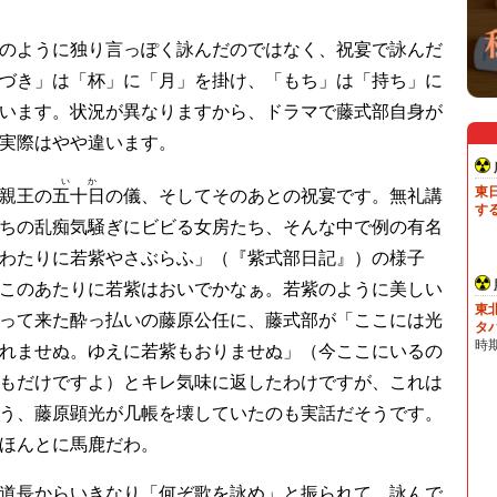
のように独り言っぽく詠んだのではなく、祝宴で詠んだ
づき」は「杯」に「月」を掛け、「もち」は「持ち」に
います。状況が異なりますから、ドラマで藤式部自身が
実際はやや違います。
いか
親王の
五十日
の儀、そしてそのあとの祝宴です。無礼講
ちの乱痴気騒ぎにビビる女房たち、そんな中で例の有名
わたりに若紫やさぶらふ」（『紫式部日記』）の様子
このあたりに若紫はおいでかなぁ。若紫のように美しい
って来た酔っ払いの藤原公任に、藤式部が「ここには光
れませぬ。ゆえに若紫もおりませぬ」（今ここにいるの
もだけですよ）とキレ気味に返したわけですが、これは
う、藤原顕光が几帳を壊していたのも実話だそうです。
ほんとに馬鹿だわ。
道長からいきなり「何ぞ歌を詠め」と振られて、詠んで