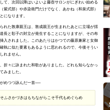
して、次回以降はいよいよ藤壺サロンがにぎわい始める
（紫式部）や赤染衛門だけでなく、あかね（和泉式部）
とになります。
られた敦康親王は、敦成親王が生まれたあとに立場が揺
道長と彰子の対立が発生することになりますが、その布
挿入されました。このあたりはかつての藤原兼家と女御
確執に似た要素もあるように思われるので、今後そうい
しれません。
、折々に詠まれた和歌がありました。どれも知らなかっ
てみました。
がめつつ詠んだ一首──
そふさかづきはもちながらこそ千代もめぐらめ