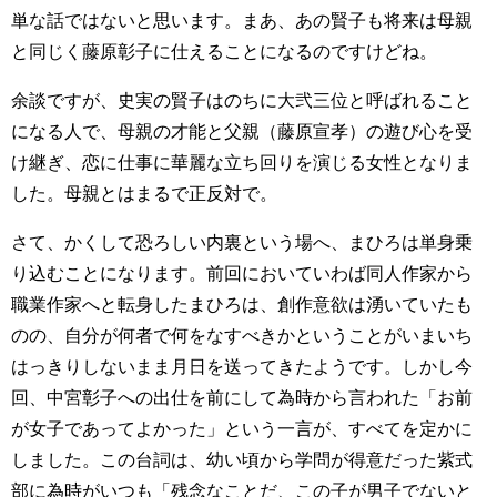
単な話ではないと思います。まあ、あの賢子も将来は母親
と同じく藤原彰子に仕えることになるのですけどね。
余談ですが、史実の賢子はのちに大弐三位と呼ばれること
になる人で、母親の才能と父親（藤原宣孝）の遊び心を受
け継ぎ、恋に仕事に華麗な立ち回りを演じる女性となりま
した。母親とはまるで正反対で。
さて、かくして恐ろしい内裏という場へ、まひろは単身乗
り込むことになります。前回においていわば同人作家から
職業作家へと転身したまひろは、創作意欲は湧いていたも
のの、自分が何者で何をなすべきかということがいまいち
はっきりしないまま月日を送ってきたようです。しかし今
回、中宮彰子への出仕を前にして為時から言われた「お前
が女子であってよかった」という一言が、すべてを定かに
しました。この台詞は、幼い頃から学問が得意だった紫式
部に為時がいつも「残念なことだ、この子が男子でないと