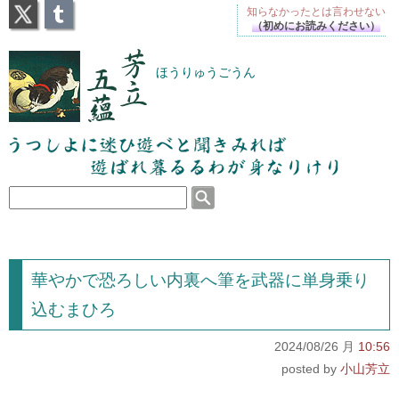
X
Tumblr
知らなかったとは
言わせない
（初めにお読みください）
芳立五蘊
ほうりゅうごうん
うつしよに迷ひ遊べと聞きみれば遊ばれ暮るるわが
身なりけり
華やかで恐ろしい内裏へ筆を武器に単身乗り
込むまひろ
2024/08/26 月
10:56
小山芳立