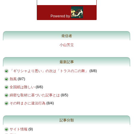
発信者
小山芳立
最新記事
「ギリシャより悪い」の次は「トラスの二の舞」
(
8/8
)
熱風
(
8/7
)
全国紙は難しい
(
8/6
)
綿密な取材に基づいた記事とは
(
8/5
)
その時まさに違法行為
(
8/4
)
記事分類
サイト情報
(9)