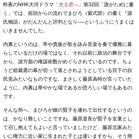
昨夜のNHK大河ドラマ
「光る君へ」
第32回「誰がために書
く」では、前回からの流れでまひろ（紫式部）の書く『源
氏物語』がだんだんと評判となり──というふうにうまくは
いきませんでした。
内裏というのは、帝や貴族が歌を詠み音楽を奏で優雅に暮
らしているだけの場ではなく、それ以前に政治の舞台です
から、諸方面の権謀術数がめぐらされているのです。ちょ
うど総裁選の幕が切って落とされようとしている目下の自
民党みたいなものですな。まさしく藤原為時が言っていた
ように、内裏は華やかな場であるが恐ろしい場でもあるの
です。
そんな所へ、まひろが娘の賢子を連れて出仕するというの
は、かなり難しいことですね。藤原道長が賢子を女童とし
て召し抱えてもよいと言っていましたけど、藤原北家みた
いに権力に近い家に生まれた子とは違いますから、そう簡