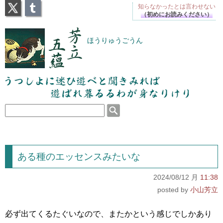
X
Tumblr
知らなかったとは
言わせない
（初めにお読みください）
芳立五蘊
ほうりゅうごうん
うつしよに迷ひ遊べと聞きみれば遊ばれ暮るるわが
身なりけり
ある種のエッセンスみたいな
2024/08/12 月
11:38
小山芳立
必ず出てくるたぐいなので、またかという感じでしかあり