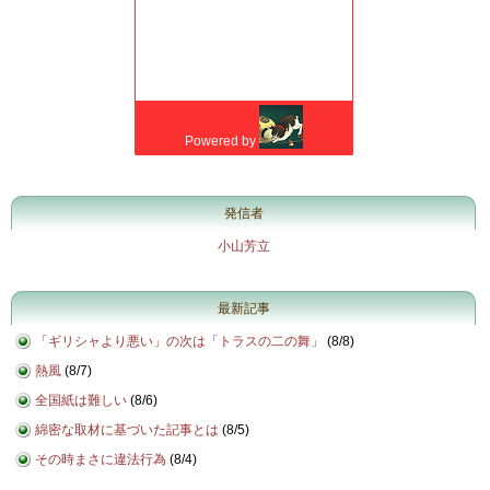
発信者
小山芳立
最新記事
「ギリシャより悪い」の次は「トラスの二の舞」
(
8/8
)
熱風
(
8/7
)
全国紙は難しい
(
8/6
)
綿密な取材に基づいた記事とは
(
8/5
)
その時まさに違法行為
(
8/4
)